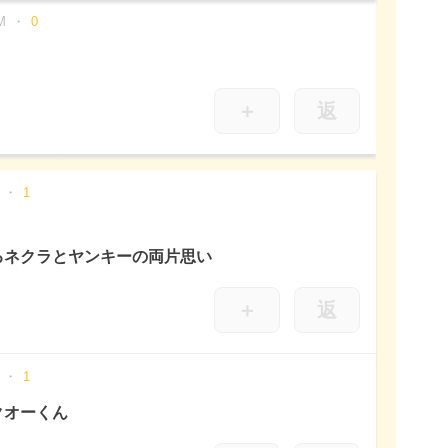
M
0
＋
返
1
るネクラとヤンキーの両片思い
＋
返
1
クオーくん