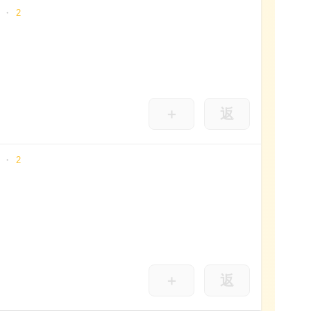
2
＋
返
2
＋
返