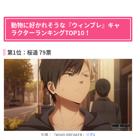
動物に好かれそうな『ウィンブレ』キャ
ラクターランキングTOP10！
第1位：桜遥 79票
引用：『WIND BREAKER』
公式X