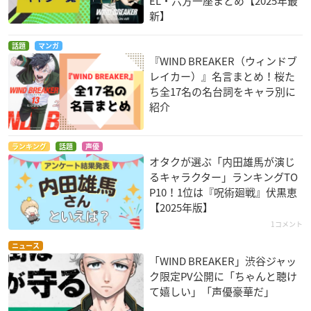
EL・六方一座まとめ【2025年最
新】
話題
マンガ
『WIND BREAKER（ウィンドブ
レイカー）』名言まとめ！桜た
ち全17名の名台詞をキャラ別に
紹介
ランキング
話題
声優
オタクが選ぶ「内田雄馬が演じ
るキャラクター」ランキングTO
P10！1位は『呪術廻戦』伏黒恵
【2025年版】
1コメント
ニュース
「WIND BREAKER」渋谷ジャッ
ク限定PV公開に「ちゃんと聴け
て嬉しい」「声優豪華だ」