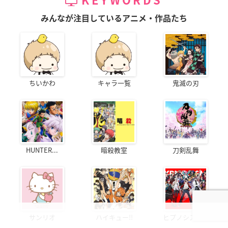
KEYWORDS
みんなが注目しているアニメ・作品たち
ちいかわ
キャラ一覧
鬼滅の刃
HUNTER...
暗殺教室
刀剣乱舞
サンリオ
ハイキュー!!
ヒプノシスマ...