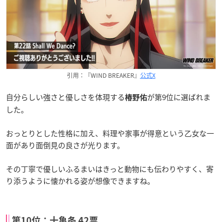
引用：『WIND BREAKER』
公式X
自分らしい強さと優しさを体現する
が第9位に選ばれま
椿野佑
した。
おっとりとした性格に加え、料理や家事が得意という乙女な一
面があり面倒見の良さが光ります。
その丁寧で優しいふるまいはきっと動物にも伝わりやすく、寄
り添うように懐かれる姿が想像できますね。
第10位：十亀条 42票