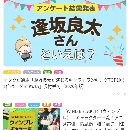
ランキング
アンケート
話題
声優
オタクが選ぶ「逢坂良太が演じるキャラ」ランキングTOP10！
1位は『ダイヤのA』沢村栄純【2026年版】
2コメント
話題
アニメ
マンガ
書籍
声優
『WIND BREAKER（ウィンブ
レ）』キャラクター一覧！アニ
メ声優・防風鈴・獅子頭連・KE