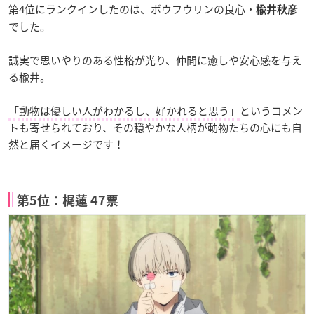
第4位にランクインしたのは、ボウフウリンの良心・
楡井秋彦
でした。
誠実で思いやりのある性格が光り、仲間に癒しや安心感を与え
る楡井。
「動物は優しい人がわかるし、好かれると思う」
というコメン
トも寄せられており、その穏やかな人柄が動物たちの心にも自
然と届くイメージです！
第5位：梶蓮 47票