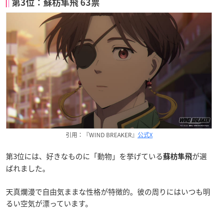
第3位：蘇枋隼飛 63票
引用：『WIND BREAKER』
公式X
第3位には、好きなものに「動物」を挙げている
が選
蘇枋隼飛
ばれました。
天真爛漫で自由気ままな性格が特徴的。彼の周りにはいつも明
るい空気が漂っています。