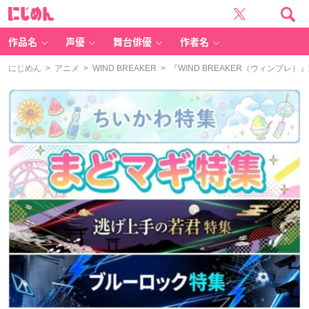
に
じ
め
ん
作品名
声優
舞台俳優
作者名
にじめん
>
アニメ
>
WIND BREAKER
> 『WIND BREAKER（ウィンブ