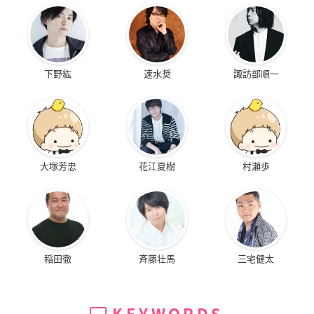
下野紘
速水奨
諏訪部順一
大塚芳忠
花江夏樹
村瀬歩
稲田徹
斉藤壮馬
三宅健太