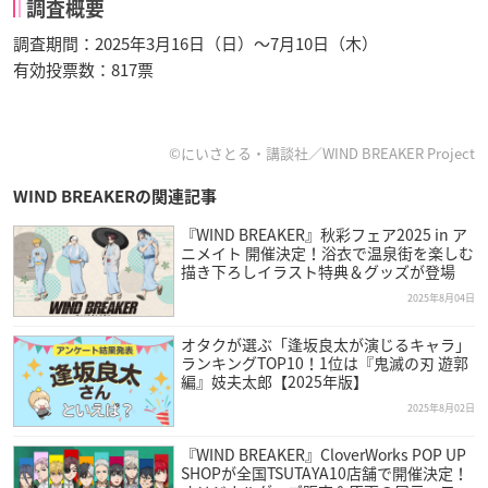
調査概要
調査期間：2025年3月16日（日）～7月10日（木）
有効投票数：817票
©にいさとる・講談社／WIND BREAKER Project
WIND BREAKERの関連記事
『WIND BREAKER』秋彩フェア2025 in ア
ニメイト 開催決定！浴衣で温泉街を楽しむ
描き下ろしイラスト特典＆グッズが登場
2025年8月04日
オタクが選ぶ「逢坂良太が演じるキャラ」
ランキングTOP10！1位は『鬼滅の刃 遊郭
編』妓夫太郎【2025年版】
2025年8月02日
『WIND BREAKER』CloverWorks POP UP
SHOPが全国TSUTAYA10店舗で開催決定！