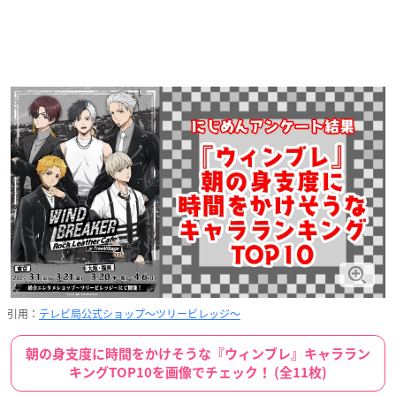
引用：
テレビ局公式ショップ〜ツリービレッジ〜
朝の身支度に時間をかけそうな『ウィンブレ』キャララン
キングTOP10を画像でチェック！ (全11枚)