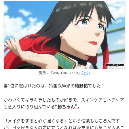
引用：『WIND BREAKER』
公式X
第1位に選ばれたのは、持国衆筆頭の
でした！
椿野佑
かわいくてキラキラしたものが好きで、スキンケアもヘアケア
も念入りに取り組んでいる
。
“椿ちゃん”
「メイクをすると心が強くなる」という信条ももちろんです
が、日々好きな人の前に立つとなれば身支度にも気合が入るこ