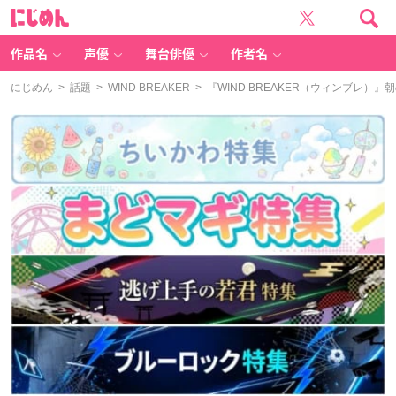
に
じ
め
ん
作品名
声優
舞台俳優
作者名
にじめん
>
話題
>
WIND BREAKER
> 『WIND BREAKER（ウィンブレ