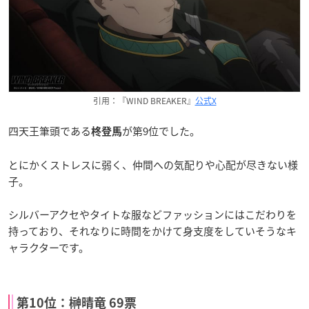
引用：『WIND BREAKER』
公式X
四天王筆頭である
が第9位でした。
柊登馬
とにかくストレスに弱く、仲間への気配りや心配が尽きない様
子。
シルバーアクセやタイトな服などファッションにはこだわりを
持っており、それなりに時間をかけて身支度をしていそうなキ
ャラクターです。
第10位：榊晴竜 69票