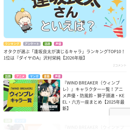
ランキング
アンケート
話題
声優
オタクが選ぶ「逢坂良太が演じるキャラ」ランキングTOP10！
1位は『ダイヤのA』沢村栄純【2026年版】
2コメント
話題
アニメ
マンガ
書籍
声優
『WIND BREAKER（ウィンブ
レ）』キャラクター一覧！アニ
メ声優・防風鈴・獅子頭連・KE
EL・六方一座まとめ【2025年最
新】
話題
マンガ
『WIND BREAKER（ウィンドブ