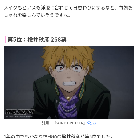
メイクもピアスも洋服に合わせて日替わりにするなど、毎朝お
しゃれを楽しんでいそうですね。
第5位：楡井秋彦 268票
引用：『WIND BREAKER』
公式X
1年の中でもかなり情報通の
が第5位でした。
楡井秋彦