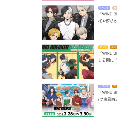
イベント
カ
「WIND
桜や蘇枋
グッズ
ニュ
『WIND
し公開に
イベント
ニ
『WIND
は“東風商