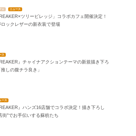
フェ
ニュース
 BREAKER×ツリービレッジ」コラボカフェ開催決定！
がロックレザーの新衣装で登場
ース
 BREAKER』チャイナアクションテーマの新規描き下ろ
「推しの腹チラ良き」
ュース
 BREAKER』ハンズ16店舗でコラボ決定！描き下ろし
店街”でお手伝いする蘇枋たち