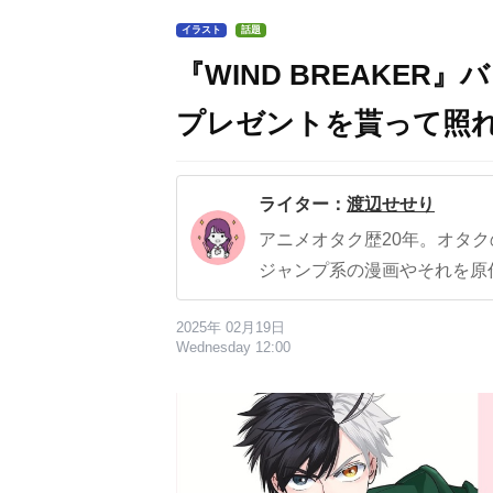
イラスト
話題
『WIND BREAKE
プレゼントを貰って照
ライター：
渡辺せせり
アニメオタク歴20年。オタ
ジャンプ系の漫画やそれを原
2025年 02月19日
Wednesday 12:00