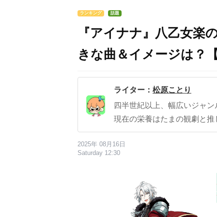
ランキング
話題
『アイナナ』八乙女楽
きな曲＆イメージは？【2
ライター：
松原ことり
四半世紀以上、幅広いジャン
現在の栄養はたまの観劇と推
2025年 08月16日
Saturday 12:30