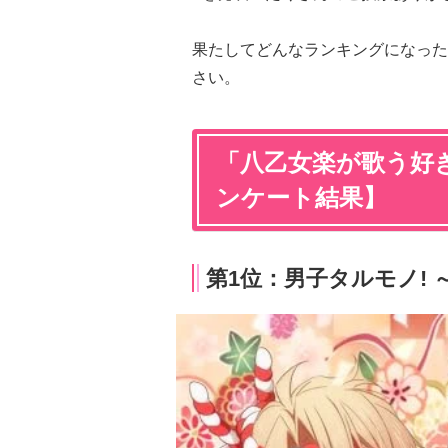
果たしてどんなランキングになった
さい。
「八乙女楽が歌う好き
ンケート結果】
第1位：男子タルモノ! ～M