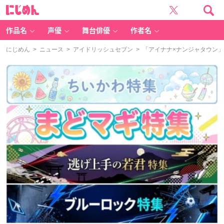
に
じ
め
ん
作品名
声優
舞台俳優
作者名
にじめん
>
ニュース
>
アイドリッシュセブン
> 「アイナナ×ナンジャタウン