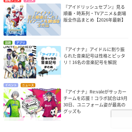
劇場アニメ
アニメ
『アイドリッシュセブン』見る
順番・時系列・TVアニメ＆劇場
版全作品まとめ【2026年最新】
話題
アプリ
『アイナナ』アイドルに割り振
られた音楽記号は性格とピッタ
リ！16名の音楽記号を解説
イベント
ニュース
『アイナナ』Re:valeがサッカー
チームを応援！コラボ試合は9月
30日、ユニフォーム姿が最高の
グッズも