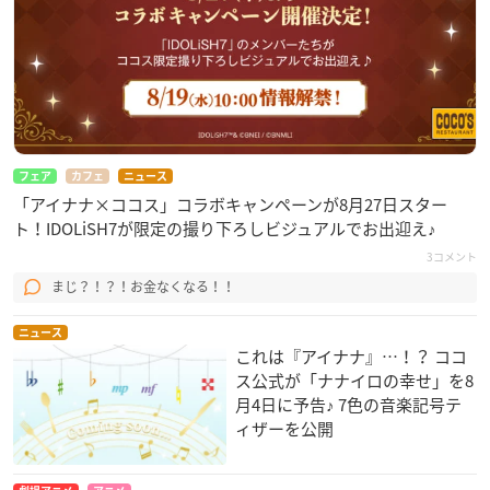
フェア
カフェ
ニュース
「アイナナ×ココス」コラボキャンペーンが8月27日スター
ト！IDOLiSH7が限定の撮り下ろしビジュアルでお出迎え♪
3コメント
まじ？！？！お金なくなる！！
ニュース
これは『アイナナ』…！？ ココ
ス公式が「ナナイロの幸せ」を8
月4日に予告♪ 7色の音楽記号テ
ィザーを公開