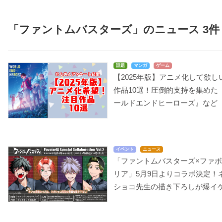
「ファントムバスターズ」のニュース 3件
話題
マンガ
ゲーム
【2025年版】アニメ化して欲し
作品10選！圧倒的支持を集めた
ールドエンドヒーローズ』など
イベント
ニュース
「ファントムバスターズ×ファ
リア」5月9日よりコラボ決定！
ショコ先生の描き下ろしが爆イ