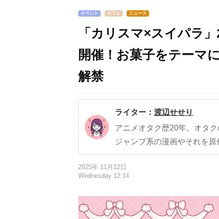
イベント
カフェ
ニュース
「カリスマ×スイパラ」2
開催！お菓子をテーマ
解禁
ライター：
渡辺せせり
アニメオタク歴20年。オタ
ジャンプ系の漫画やそれを原
2025年 11月12日
Wednesday 12:14