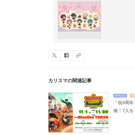
カリスマの関連記事
イベント
カ
「祝4周年
催！7人