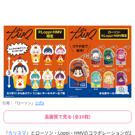
引用：「ローソン」
公式X
高画質で見る (全10枚)
『
カリスマ
』とローソン・Loppi・HMVのコラボレーションが2