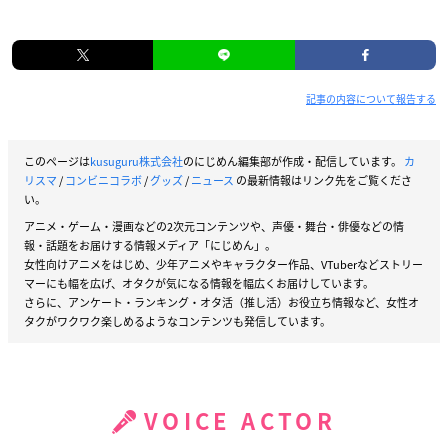
記事の内容について報告する
このページは
kusuguru株式会社
のにじめん編集部が作成・配信しています。
カ
リスマ
/
コンビニコラボ
/
グッズ
/
ニュース
の最新情報はリンク先をご覧くださ
い。
アニメ・ゲーム・漫画などの2次元コンテンツや、声優・舞台・俳優などの情
報・話題をお届けする情報メディア「にじめん」。
女性向けアニメをはじめ、少年アニメやキャラクター作品、VTuberなどストリー
マーにも幅を広げ、オタクが気になる情報を幅広くお届けしています。
さらに、アンケート・ランキング・オタ活（推し活）お役立ち情報など、女性オ
タクがワクワク楽しめるようなコンテンツも発信しています。
VOICE ACTOR