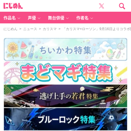
に
じ
め
ん
作品名
声優
舞台俳優
作者名
にじめん
>
ニュース
>
カリスマ
> 「カリスマ×ローソン」9月16日よりコラ