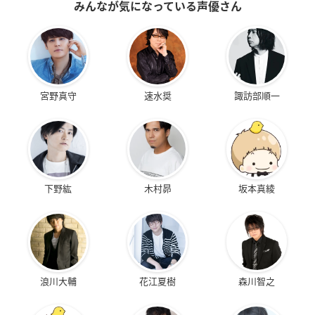
みんなが気になっている声優さん
宮野真守
速水奨
諏訪部順一
下野紘
木村昴
坂本真綾
浪川大輔
花江夏樹
森川智之