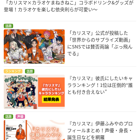
「カリスマ×カラオケまねきねこ」コラボドリンク&グッズが
登場！カラオケを楽しむ依央利らが可愛い～
話題
「カリスマ」公式が投稿した
「世界からのサプライズ動画」
にSNSでは賛否両論「ぶっ飛ん
でる」
ランキング
話題
『カリスマ』彼氏にしたいキャ
ラランキング！1位は圧倒的“誰
とも付き合えない”
話題
声優
『カリスマ』伊藤ふみやのプロ
フィールまとめ！声優・身長・
誕生日などを網羅