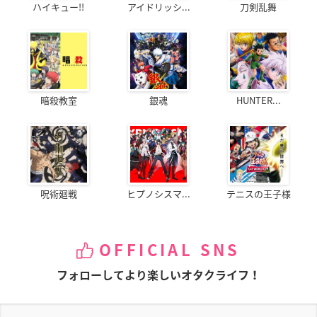
ハイキュー!!
アイドリッシ...
刀剣乱舞
暗殺教室
銀魂
HUNTER...
呪術廻戦
ヒプノシスマ...
テニスの王子様
OFFICIAL SNS
フォローしてより楽しいオタクライフ！