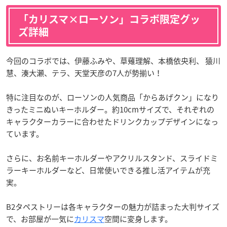
「カリスマ×ローソン」コラボ限定グッ
ズ詳細
今回のコラボでは、伊藤ふみや、草薙理解、本橋依央利、 猿川
慧、湊大瀬、テラ、天堂天彦の7人が勢揃い！
特に注目なのが、ローソンの人気商品「からあげクン」になり
きったミニぬいキーホルダー。約10cmサイズで、それぞれの
キャラクターカラーに合わせたドリンクカップデザインになっ
ています。
さらに、お名前キーホルダーやアクリルスタンド、スライドミ
ラーキーホルダーなど、日常使いできる推し活アイテムが充
実。
B2タペストリーは各キャラクターの魅力が詰まった大判サイズ
で、お部屋が一気に
カリスマ
空間に変身します。