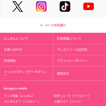
ページの先頭へ
にじめんについて
記事掲載について
お問い合わせ
プレスリリース送付先
利用規約
プライバシーポリシー
インフォマティブデータポリシ
運営会社
ー
kusuguru
media
アニメ情報［にじめん］
科学ニュース［ナゾロジー］
メンタルケア［ココロジー］
心理テスト［シンリ］