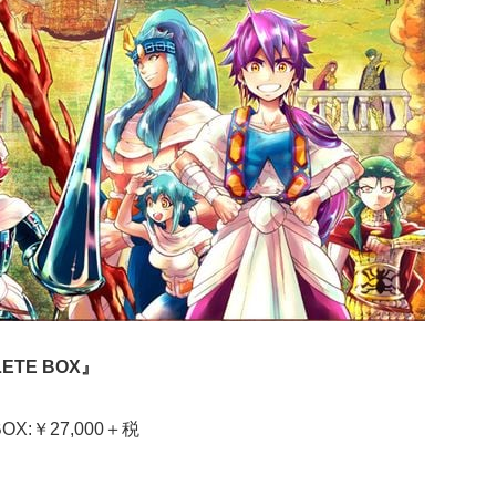
ETE BOX』
BOX:￥27,000＋税