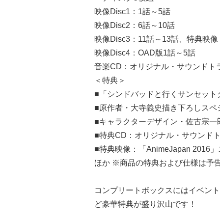
映像Disc1：1話～5話
映像Disc2：6話～10話
映像Disc3：11話～13話、特典映
映像Disc4：OAD版1話～5話
音楽CD：オリジナル・サウンドト
＜特典＞
■「シンドバッドと行くサンセット
■原作者・大寺義史描き下ろしスペ
■キャラクターデザイン・佐古宗一
■特典CD：オリジナル・サウンド
■特典映像：「AnimeJapan 201
ほか ※商品の特典および仕様は予
コンプリートボックスにはイベント
ど豪華特典が盛り沢山です！