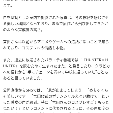
ます。
白を基調とした室内で撮影された写真は、冬の静寂を感じさせ
る美しい構図となっており、まるで原作から飛び出してきたか
のような完成度の高さ。
宮田さんは以前からアニメやゲームへの造詣が深いことで知ら
れており、コスプレへの情熱も本物。
また、過去に放送されたバラエティ番組では「『HUNTER×H
UNTER』を読むために生まれたきた」と発言したり、クラピカ
への憧れから“手にチェーンを巻いて学校に通っていた”ことも
あると語っていました。
公開直後からSNSでは、「息が止まってしまう」「めちゃくち
ゃ美しいです」「宮田俊哉のポテンシャルえぐい助けて」とい
った感嘆の声が殺到。特に「宮田さんのコスプレすご！もっと
見たい！」というコメントに代表されるように、その再現度の