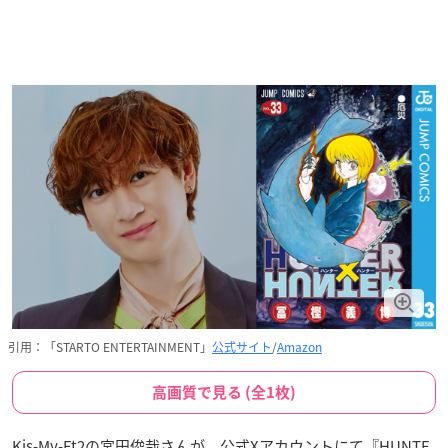
引用：「STARTO ENTERTAINMENT」
公式サイト
/
Amazon
高画質で見る (全1枚)
Kis-My-Ft2の宮田俊哉さんが、公式Xアカウントにて『HUNTE