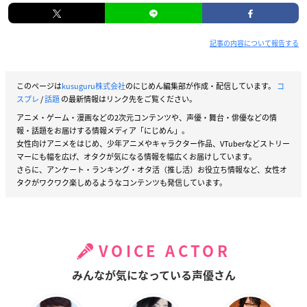
記事の内容について報告する
このページは
kusuguru株式会社
のにじめん編集部が作成・配信しています。
コ
スプレ
/
話題
の最新情報はリンク先をご覧ください。
アニメ・ゲーム・漫画などの2次元コンテンツや、声優・舞台・俳優などの情
報・話題をお届けする情報メディア「にじめん」。
女性向けアニメをはじめ、少年アニメやキャラクター作品、VTuberなどストリー
マーにも幅を広げ、オタクが気になる情報を幅広くお届けしています。
さらに、アンケート・ランキング・オタ活（推し活）お役立ち情報など、女性オ
タクがワクワク楽しめるようなコンテンツも発信しています。
VOICE ACTOR
みんなが気になっている声優さん