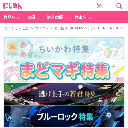
に
じ
め
ん
作品名
声優
舞台俳優
作者名
にじめん
>
話題
>
コスプレ
> 宮田俊哉（Kis-My-Ft2）が『HUNTER