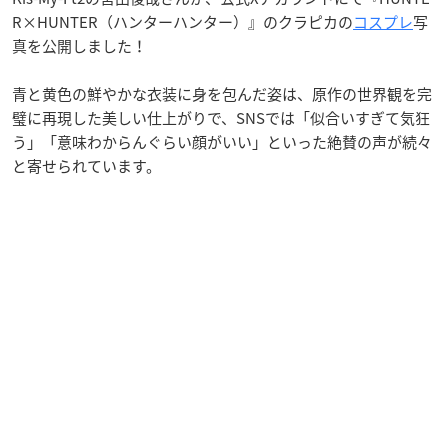
R×HUNTER（ハンターハンター）』のクラピカの
コスプレ
写
真を公開しました！
青と黄色の鮮やかな衣装に身を包んだ姿は、原作の世界観を完
璧に再現した美しい仕上がりで、SNSでは「似合いすぎて気狂
う」「意味わからんぐらい顔がいい」といった絶賛の声が続々
と寄せられています。