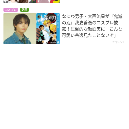
コスプレ
話題
なにわ男子・大西流星が『鬼滅
の刃』我妻善逸のコスプレ披
露！圧倒的な顔面美に「こんな
可愛い善逸見たことないぞ」
2コメント