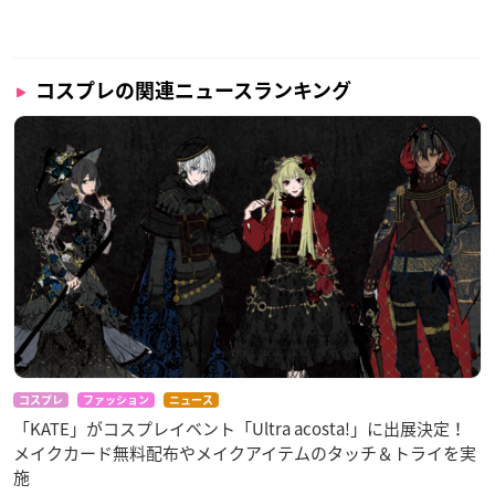
コスプレの関連ニュースランキング
コスプレ
ファッション
ニュース
「KATE」がコスプレイベント「Ultra acosta!」に出展決定！
メイクカード無料配布やメイクアイテムのタッチ＆トライを実
施