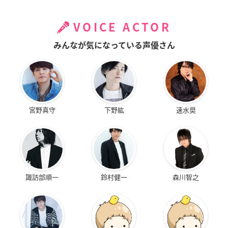
VOICE ACTOR
みんなが気になっている声優さん
宮野真守
下野紘
速水奨
諏訪部順一
鈴村健一
森川智之