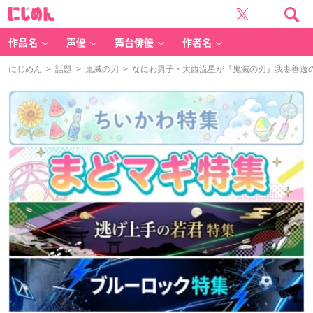
に
じ
め
ん
作品名
声優
舞台俳優
作者名
にじめん
>
話題
>
鬼滅の刃
> なにわ男子・大西流星が『鬼滅の刃』我妻善逸