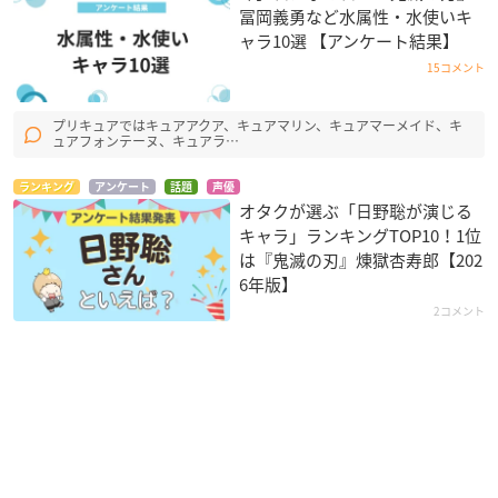
冨岡義勇など水属性・水使いキ
ャラ10選 【アンケート結果】
15コメント
プリキュアではキュアアクア、キュアマリン、キュアマーメイド、キ
ュアフォンテーヌ、キュアラ…
ランキング
アンケート
話題
声優
オタクが選ぶ「日野聡が演じる
キャラ」ランキングTOP10！1位
は『鬼滅の刃』煉󠄁獄杏寿郎【202
6年版】
2コメント