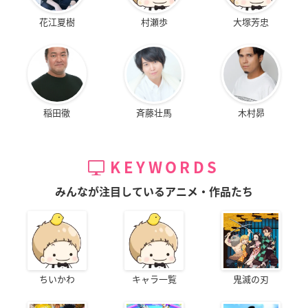
花江夏樹
村瀬歩
大塚芳忠
稲田徹
斉藤壮馬
木村昴
KEYWORDS
みんなが注目しているアニメ・作品たち
ちいかわ
キャラ一覧
鬼滅の刃