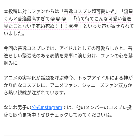
本投稿に対しファンからは「
善逸コスプレ超可愛い︎💕︎
」「
流星
くん×善逸最高すぎて😭😭😭
」「
待て待てこんな可愛い善逸
見たことないぞ死ぬ死ぬ！！！😭🧡
」といった声が寄せられて
いました。
今回の善逸コスプレでは、アイドルとしての可愛らしさと、善
逸らしい緊張感のある表情を見事に演じ分け、ファンの心を鷲
掴みに。
アニメの実写化が話題を呼ぶ昨今、トップアイドルによる神が
かり的なコスプレに、アニメファン、ジャニーズファン双方か
ら熱い視線が注がれています。
なにわ男子の
公式Instagram
では、他のメンバーのコスプレ投
稿も随時更新中！ぜひチェックしてみてくださいね。