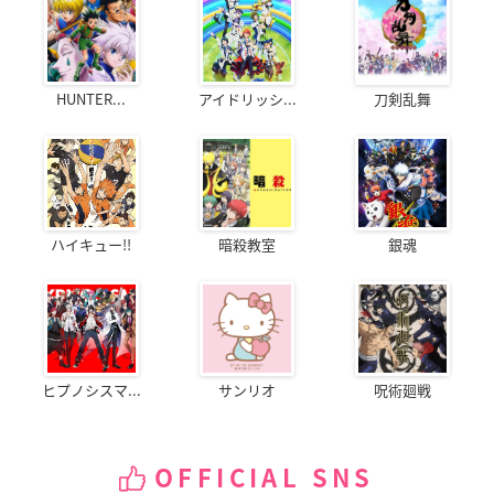
HUNTER...
アイドリッシ...
刀剣乱舞
ハイキュー!!
暗殺教室
銀魂
ヒプノシスマ...
サンリオ
呪術廻戦
OFFICIAL SNS