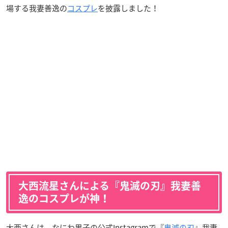
場する我妻善逸の
コスプレ
を披露しました！
大西流星さんによる『鬼滅の刃』我妻善
逸のコスプレが神！
大西さんは、なにわ男子の公式Instagramで『
鬼滅の刃
』我妻