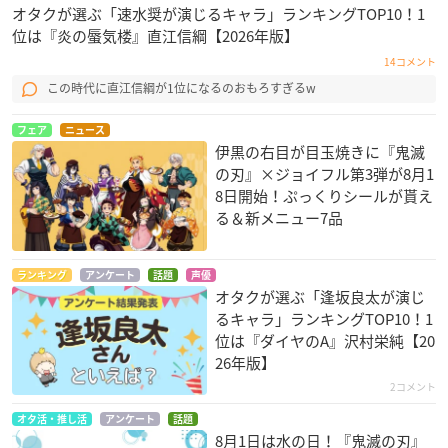
オタクが選ぶ「速水奨が演じるキャラ」ランキングTOP10！1
位は『炎の蜃気楼』直江信綱【2026年版】
14コメント
この時代に直江信綱が1位になるのおもろすぎるw
フェア
ニュース
伊黒の右目が目玉焼きに『鬼滅
の刃』×ジョイフル第3弾が8月1
8日開始！ぷっくりシールが貰え
る＆新メニュー7品
ランキング
アンケート
話題
声優
オタクが選ぶ「逢坂良太が演じ
るキャラ」ランキングTOP10！1
位は『ダイヤのA』沢村栄純【20
26年版】
2コメント
オタ活・推し活
アンケート
話題
8月1日は水の日！『鬼滅の刃』