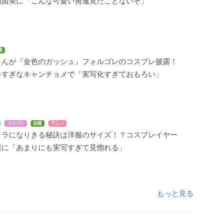
顔面美に「こんな可愛い善逸見たことないぞ」
題
さんが『金色のガッシュ』フォルゴレのコスプレ披露！
カすぎなキャンチョメで「実写化すぎておもろい」
コスプレ
話題
アニメ
ャラになりきる秘訣は洋服のサイズ！？コスプレイヤー
報に「あまりにも実写すぎて見惚れる」
もっと見る