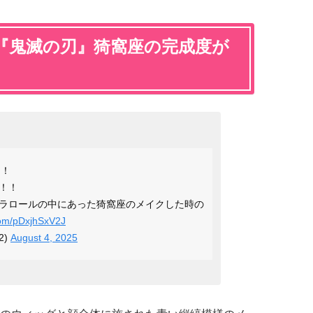
『鬼滅の刃』猗窩座の完成度が
！！
！！
ラロールの中にあった猗窩座のメイクした時の
.com/pDxjhSxV2J
2)
August 4, 2025