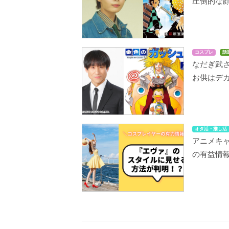
圧倒的な
コスプレ
話
なだぎ武
お供はデ
オタ活・推し活
アニメキ
の有益情