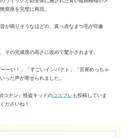
のウィッグと顔全体に施された青い縦縞模様のメ
猗窩座を完璧に再現。
音が鳴りそうなほどの、真っ赤なまつ毛が印象
、その完成度の高さに改めて驚かされます。
ごーーい！」「すごいインパクト」「宮座めっちゃ
いった声が寄せられました。
偵コナン』怪盗キッドの
コスプレ
も投稿していま
くださいね！