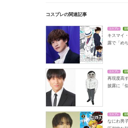
コスプレの関連記事
コスプレ
話
キスマイ
露で「め
コスプレ
話
再現度高
披露に「
コスプレ
話
なにわ男