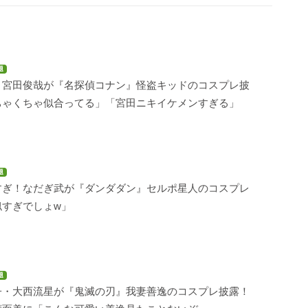
題
・宮田俊哉が『名探偵コナン』怪盗キッドのコスプレ披
ちゃくちゃ似合ってる」「宮田ニキイケメンすぎる」
題
すぎ！なだぎ武が『ダンダダン』セルポ星人のコスプレ
似すぎでしょw」
題
子・大西流星が『鬼滅の刃』我妻善逸のコスプレ披露！