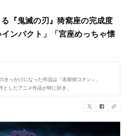
よる『鬼滅の刃』猗窩座の完成度
いインパクト」「宮座めっちゃ懐
クのきっかけになった作品は『名探偵コナン』。
作としたアニメ作品が特に好き。