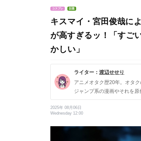
コスプレ
話題
キスマイ・宮田俊哉に
が高すぎるッ！「すご
かしい」
ライター：
渡辺せせり
アニメオタク歴20年。オタ
ジャンプ系の漫画やそれを原
2025年 08月06日
Wednesday 12:00