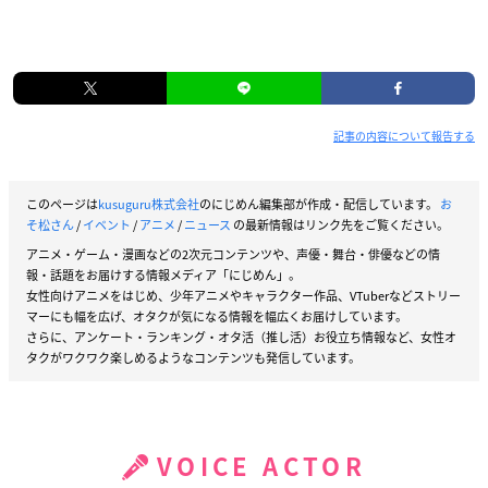
記事の内容について報告する
このページは
kusuguru株式会社
のにじめん編集部が作成・配信しています。
お
そ松さん
/
イベント
/
アニメ
/
ニュース
の最新情報はリンク先をご覧ください。
アニメ・ゲーム・漫画などの2次元コンテンツや、声優・舞台・俳優などの情
報・話題をお届けする情報メディア「にじめん」。
女性向けアニメをはじめ、少年アニメやキャラクター作品、VTuberなどストリー
マーにも幅を広げ、オタクが気になる情報を幅広くお届けしています。
さらに、アンケート・ランキング・オタ活（推し活）お役立ち情報など、女性オ
タクがワクワク楽しめるようなコンテンツも発信しています。
VOICE ACTOR