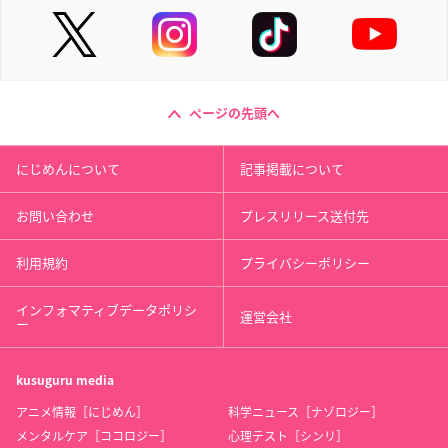
ページの先頭へ
にじめんについて
記事掲載について
お問い合わせ
プレスリリース送付先
利用規約
プライバシーポリシー
インフォマティブデータポリシ
運営会社
ー
kusuguru
media
アニメ情報［にじめん］
科学ニュース［ナゾロジー］
メンタルケア［ココロジー］
心理テスト［シンリ］