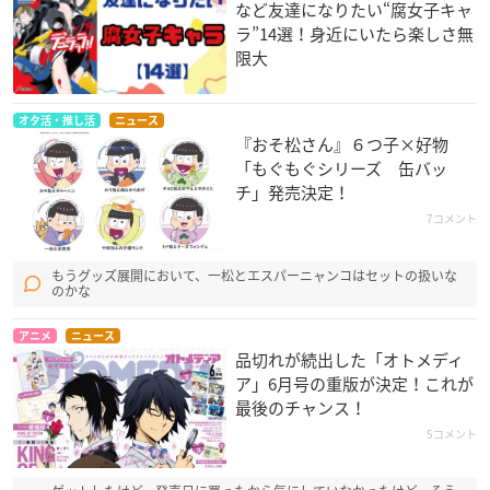
など友達になりたい“腐女子キャ
ラ”14選！身近にいたら楽しさ無
限大
オタ活・推し活
ニュース
『おそ松さん』６つ子×好物
「もぐもぐシリーズ 缶バッ
チ」発売決定！
7コメント
もうグッズ展開において、一松とエスパーニャンコはセットの扱いな
のかな
アニメ
ニュース
品切れが続出した「オトメディ
ア」6月号の重版が決定！これが
最後のチャンス！
5コメント