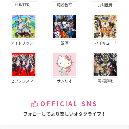
HUNTER...
暗殺教室
刀剣乱舞
アイドリッシ...
銀魂
ハイキュー!!
ヒプノシスマ...
サンリオ
呪術廻戦
OFFICIAL SNS
フォローしてより楽しいオタクライフ！