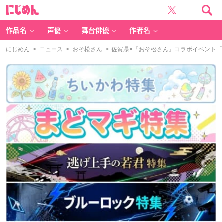
に
じ
め
ん
作品名
声優
舞台俳優
作者名
にじめん
>
ニュース
>
おそ松さん
> 佐賀県×『おそ松さん』コラボイベント「さが