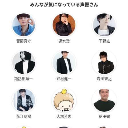
みんなが気になっている声優さん
宮野真守
速水奨
下野紘
諏訪部順一
鈴村健一
森川智之
花江夏樹
大塚芳忠
稲田徹