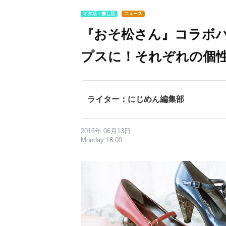
オタ活・推し活
ニュース
『おそ松さん』コラボパ
プスに！それぞれの個
ライター：にじめん編集部
2016年 06月13日
Monday 18:00