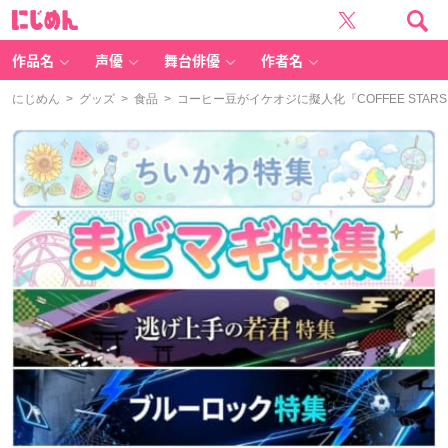
に
じ
め
ん
作品名
声優
舞台俳優
作者名
にじめん
>
グッズ
>
食品
> コーヒー豆がイケオジに擬人化『COFFEE ST