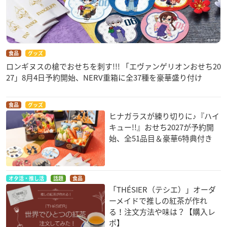
食品
グッズ
ロンギヌスの槍でおせちを刺す!!! 「エヴァンゲリオンおせち20
27」8月4日予約開始、NERV重箱に全37種を豪華盛り付け
食品
グッズ
ヒナガラスが練り切りに♪『ハイ
キュー!!』おせち2027が予約開
始、全51品目＆豪華6特典付き
オタ活・推し活
話題
食品
「THÉSIER（テシエ）」オーダ
ーメイドで推しの紅茶が作れ
る！注文方法や味は？【購入レ
ポ】