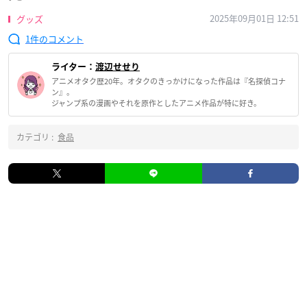
2025年09月01日 12:51
グッズ
1
ライター：
渡辺せせり
アニメオタク歴20年。オタクのきっかけになった作品は『名探偵コナ
ン』。
ジャンプ系の漫画やそれを原作としたアニメ作品が特に好き。
カテゴリ :
食品