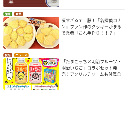
話題
食品
凄すぎるて工藤！『名探偵コナ
ン』ファン作のクッキーがまる
で業者「これ手作り！！？」
食品
ニュース
「たまごっち×明治フルーツ・
明治いちご」コラボセット発
売！アクリルチャームも付属◎