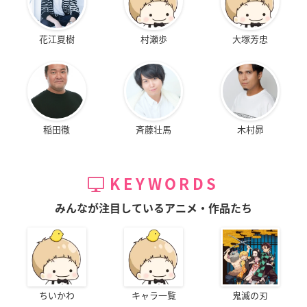
花江夏樹
村瀬歩
大塚芳忠
稲田徹
斉藤壮馬
木村昴
KEYWORDS
みんなが注目しているアニメ・作品たち
ちいかわ
キャラ一覧
鬼滅の刃