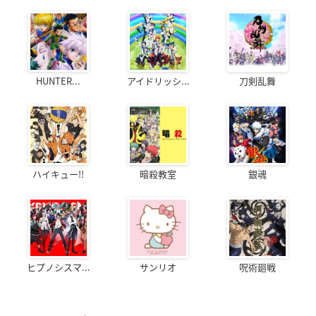
HUNTER...
アイドリッシ...
刀剣乱舞
ハイキュー!!
暗殺教室
銀魂
ヒプノシスマ...
サンリオ
呪術廻戦