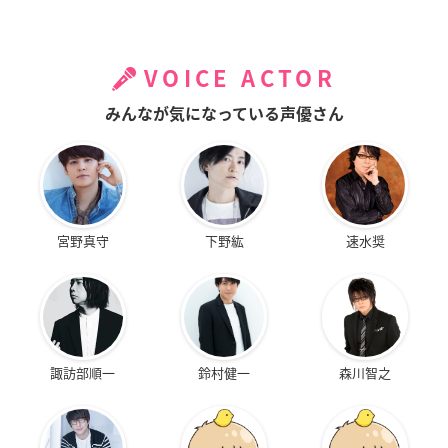
VOICE ACTOR
みんなが気になっている声優さん
宮野真守
下野紘
速水奨
諏訪部順一
鈴村健一
森川智之