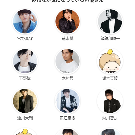
宮野真守
速水奨
諏訪部順一
下野紘
木村昴
坂本真綾
浪川大輔
花江夏樹
森川智之