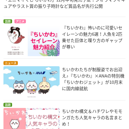
ュアやラスト賞の振り子時計など賞品名が先行公開
話題
アニメ
『ちいかわ』怖いのに可愛いセ
イレーンの魅力6選！人魚を2匹
乗せた巨体と喋り方のギャップ
が尊い
ニュース
ちいかわたちが制服姿でお出迎
え♪『ちいかわ』×ANAの特別機
「ちいかわジェット」が10月末
に国内線就航
話題
ちいかわ構文＆ハチワレやモモ
ンガたち人気キャラの名言まと
め！