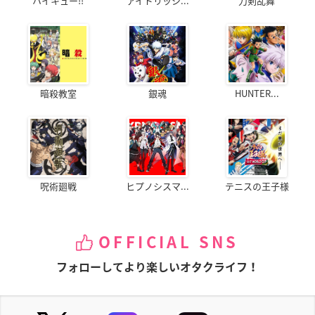
ハイキュー!!
アイドリッシ...
刀剣乱舞
暗殺教室
銀魂
HUNTER...
呪術廻戦
ヒプノシスマ...
テニスの王子様
OFFICIAL SNS
フォローしてより楽しいオタクライフ！