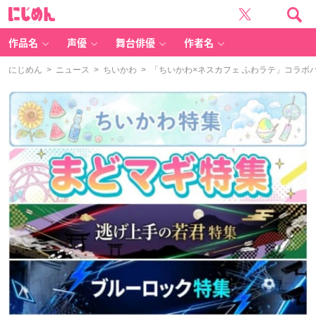
に
じ
め
ん
作品名
声優
舞台俳優
作者名
にじめん
>
ニュース
>
ちいかわ
> 「ちいかわ×ネスカフェ ふわラテ」コラ