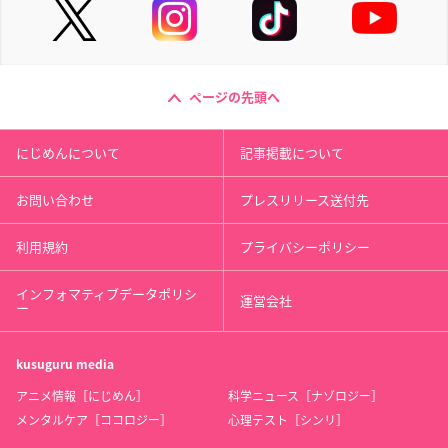
ページの先頭へ
にじめんについて
記事掲載について
お問い合わせ
プレスリリース送付先
利用規約
プライバシーポリシー
インフォマティブデータポリシ
運営会社
ー
kusuguru
media
アニメ情報［にじめん］
科学ニュース［ナゾロジー］
メンタルケア［ココロジー］
心理テスト［シンリ］