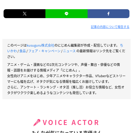
記事の内容について報告する
このページは
kusuguru株式会社
のにじめん編集部が作成・配信しています。
ち
いかわ
/
食品
/
フェア・キャンペーン
/
ニュース
の最新情報はリンク先をご覧くだ
さい。
アニメ・ゲーム・漫画などの2次元コンテンツや、声優・舞台・俳優などの情
報・話題をお届けする情報メディア「にじめん」。
女性向けアニメをはじめ、少年アニメやキャラクター作品、VTuberなどストリー
マーにも幅を広げ、オタクが気になる情報を幅広くお届けしています。
さらに、アンケート・ランキング・オタ活（推し活）お役立ち情報など、女性オ
タクがワクワク楽しめるようなコンテンツも発信しています。
VOICE ACTOR
みんなが気になっている声優さん