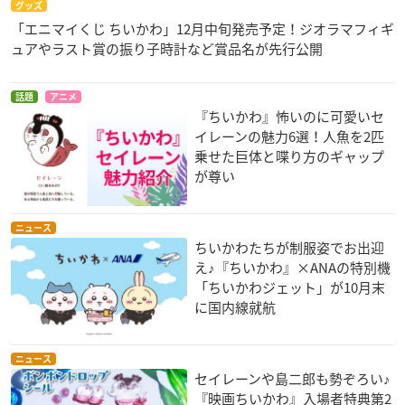
グッズ
「エニマイくじ ちいかわ」12月中旬発売予定！ジオラマフィギ
ュアやラスト賞の振り子時計など賞品名が先行公開
話題
アニメ
『ちいかわ』怖いのに可愛いセ
イレーンの魅力6選！人魚を2匹
乗せた巨体と喋り方のギャップ
が尊い
ニュース
ちいかわたちが制服姿でお出迎
え♪『ちいかわ』×ANAの特別機
「ちいかわジェット」が10月末
に国内線就航
ニュース
セイレーンや島二郎も勢ぞろい♪
『映画ちいかわ』入場者特典第2