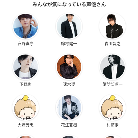
みんなが気になっている声優さん
宮野真守
鈴村健一
森川智之
下野紘
速水奨
諏訪部順一
大塚芳忠
花江夏樹
村瀬歩