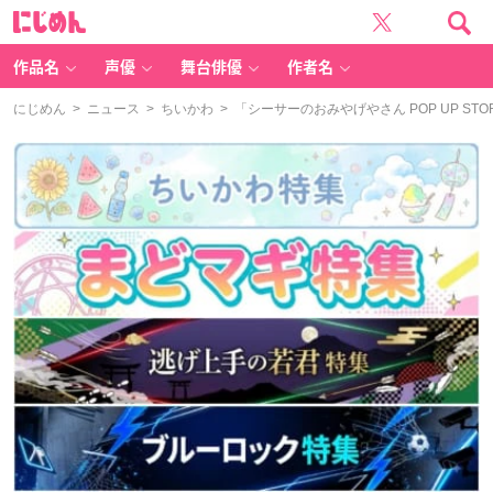
に
じ
め
ん
作品名
声優
舞台俳優
作者名
にじめん
>
ニュース
>
ちいかわ
> 「シーサーのおみやげやさん POP UP 