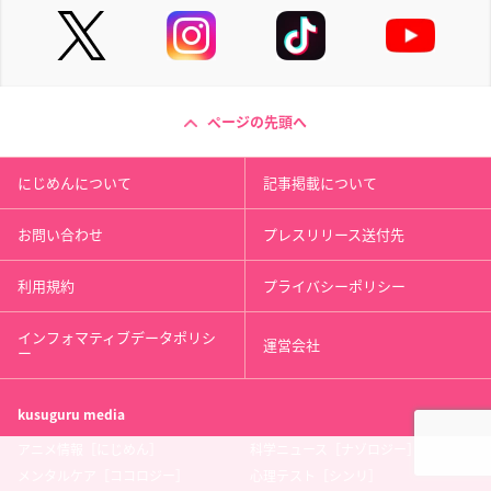
ページの先頭へ
にじめんについて
記事掲載について
お問い合わせ
プレスリリース送付先
利用規約
プライバシーポリシー
インフォマティブデータポリシ
運営会社
ー
kusuguru
media
アニメ情報［にじめん］
科学ニュース［ナゾロジー］
メンタルケア［ココロジー］
心理テスト［シンリ］