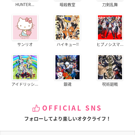
HUNTER...
暗殺教室
刀剣乱舞
サンリオ
ハイキュー!!
ヒプノシスマ...
アイドリッシ...
銀魂
呪術廻戦
OFFICIAL SNS
フォローしてより楽しいオタクライフ！