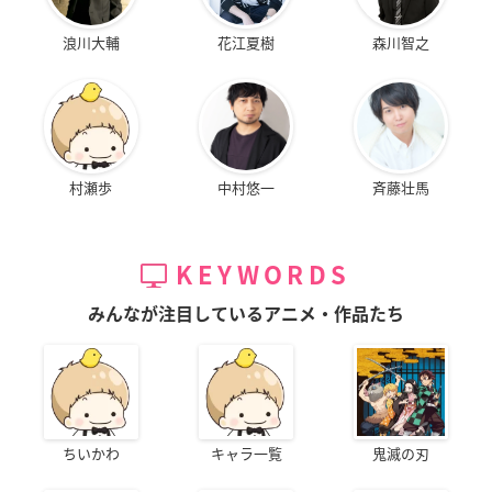
浪川大輔
花江夏樹
森川智之
村瀬歩
中村悠一
斉藤壮馬
KEYWORDS
みんなが注目しているアニメ・作品たち
ちいかわ
キャラ一覧
鬼滅の刃