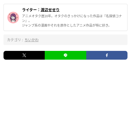
ライター：
渡辺せせり
アニメオタク歴20年。オタクのきっかけになった作品は『名探偵コナ
ン』。
ジャンプ系の漫画やそれを原作としたアニメ作品が特に好き。
カテゴリ :
ちいかわ