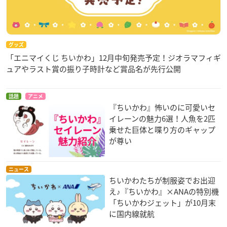
グッズ
「エニマイくじ ちいかわ」12月中旬発売予定！ジオラマフィギ
ュアやラスト賞の振り子時計など賞品名が先行公開
話題
アニメ
『ちいかわ』怖いのに可愛いセ
イレーンの魅力6選！人魚を2匹
乗せた巨体と喋り方のギャップ
が尊い
ニュース
ちいかわたちが制服姿でお出迎
え♪『ちいかわ』×ANAの特別機
「ちいかわジェット」が10月末
に国内線就航