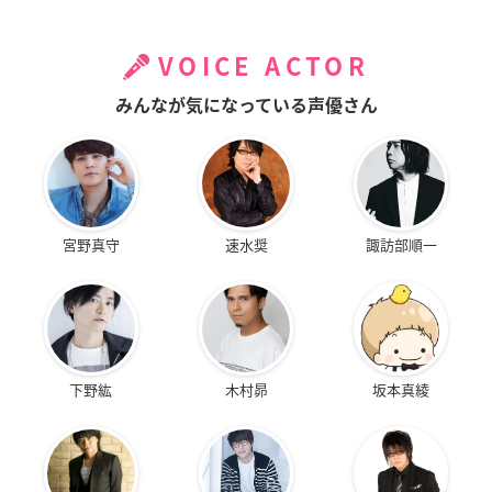
VOICE ACTOR
みんなが気になっている声優さん
宮野真守
速水奨
諏訪部順一
下野紘
木村昴
坂本真綾