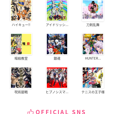
ハイキュー!!
アイドリッシ...
刀剣乱舞
暗殺教室
銀魂
HUNTER...
呪術廻戦
ヒプノシスマ...
テニスの王子様
OFFICIAL SNS