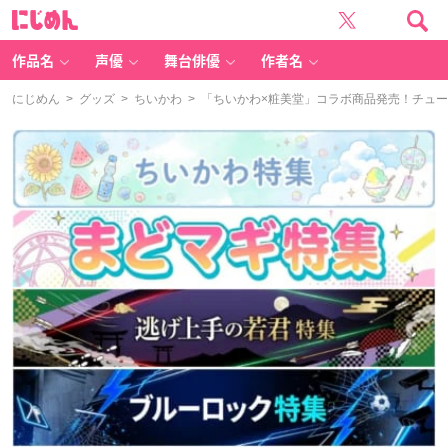
に
じ
め
ん
作品名
声優
舞台俳優
作者名
にじめん
>
グッズ
>
ちいかわ
> 「ちいかわ×粧美堂」コラボ商品発売！チュ