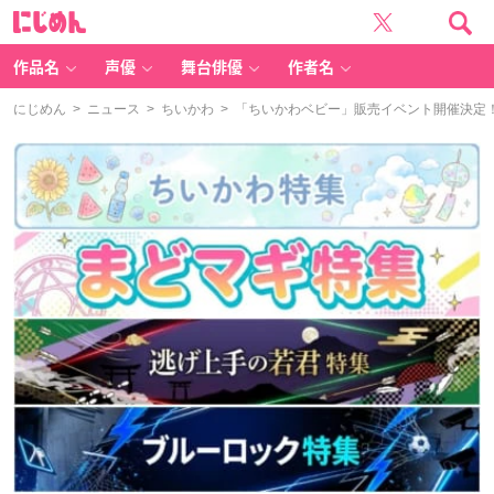
に
じ
め
ん
作品名
声優
舞台俳優
作者名
にじめん
>
ニュース
>
ちいかわ
> 「ちいかわベビー」販売イベント開催決定