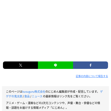
記事の内容について報告する
このページは
kusuguru株式会社
のにじめん編集部が作成・配信しています。
ゲ
ゲゲの鬼太郎
/
食品
/
ニュース
の最新情報はリンク先をご覧ください。
アニメ・ゲーム・漫画などの2次元コンテンツや、声優・舞台・俳優などの情
報・話題をお届けする情報メディア「にじめん」。