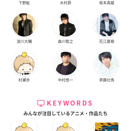
下野紘
木村昴
坂本真綾
浪川大輔
森川智之
花江夏樹
村瀬歩
中村悠一
斉藤壮馬
KEYWORDS
みんなが注目しているアニメ・作品たち