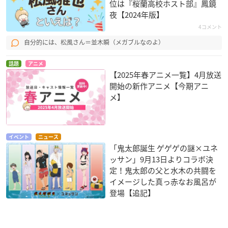
位は『桜蘭高校ホスト部』鳳鏡
夜【2024年版】
4コメント
自分的には、松風さん＝並木瞬（メガブルなのよ）
話題
アニメ
【2025年春アニメ一覧】4月放送
開始の新作アニメ【今期アニ
メ】
イベント
ニュース
「鬼太郎誕生 ゲゲゲの謎×ユネ
ッサン」9月13日よりコラボ決
定！鬼太郎の父と水木の共闘を
イメージした真っ赤なお風呂が
登場【追記】