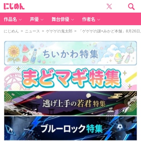
に
じ
め
ん
作品名
声優
舞台俳優
作者名
にじめん
>
ニュース
>
ゲゲゲの鬼太郎
> 「ゲゲゲの謎×みかど本舗」8月2