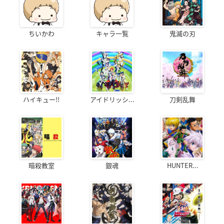
ちいかわ
キャラ一覧
鬼滅の刃
ハイキュー!!
アイドリッシ...
刀剣乱舞
暗殺教室
銀魂
HUNTER...