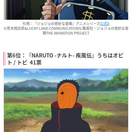
引用：『ジョジョの奇妙な冒険』アニメシリーズ
公式X
©荒木飛呂彦&LUCKY LAND COMMUNICATIONS/集英社・ジョジョの奇妙な冒
険THE ANIMATION PROJECT
第6位：『NARUTO -ナルト- 疾風伝』うちはオビ
ト / トビ 41票