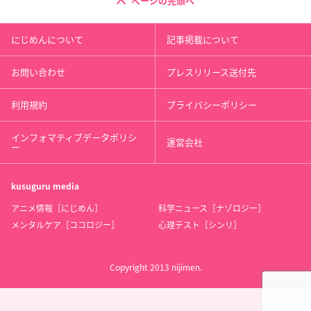
ページの先頭へ
にじめんについて
記事掲載について
お問い合わせ
プレスリリース送付先
利用規約
プライバシーポリシー
インフォマティブデータポリシ
運営会社
ー
kusuguru
media
アニメ情報［にじめん］
科学ニュース［ナゾロジー］
メンタルケア［ココロジー］
心理テスト［シンリ］
Copyright 2013 nijimen.