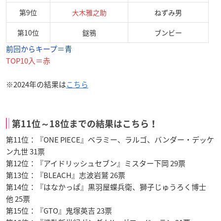
第9位
大木雅之助
ねずみ男
第10位
鎹鴉
ブンビー
前回からキープ＝青
TOP10入＝赤
※2024年の結果は
こちら
第11位～18位までの結果はこちら！
第11位：『ONE PIECE』ベラミー、ラルゴ、バンダー・デッケ
ン九世 31票
第12位：『アイドリッシュセブン』ミスター下岡 29票
第13位：『BLEACH』志波岩鷲 26票
第14位：『はなかっぱ』黒羽屋蝶兵衛、獅子じゅうろく博士
他 25票
第15位：『GTO』鬼塚英吉 23票