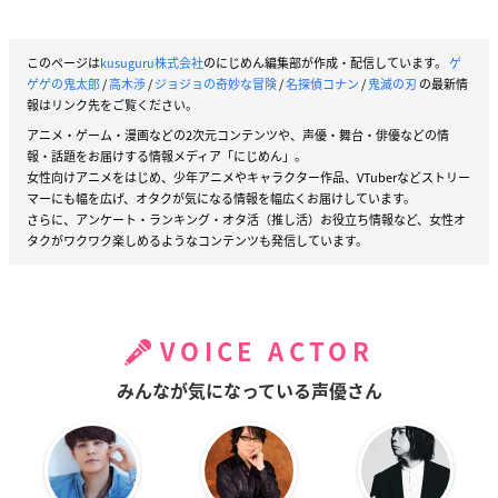
このページは
kusuguru株式会社
のにじめん編集部が作成・配信しています。
ゲ
ゲゲの鬼太郎
/
高木渉
/
ジョジョの奇妙な冒険
/
名探偵コナン
/
鬼滅の刃
の最新情
報はリンク先をご覧ください。
アニメ・ゲーム・漫画などの2次元コンテンツや、声優・舞台・俳優などの情
報・話題をお届けする情報メディア「にじめん」。
女性向けアニメをはじめ、少年アニメやキャラクター作品、VTuberなどストリー
マーにも幅を広げ、オタクが気になる情報を幅広くお届けしています。
さらに、アンケート・ランキング・オタ活（推し活）お役立ち情報など、女性オ
タクがワクワク楽しめるようなコンテンツも発信しています。
VOICE ACTOR
みんなが気になっている声優さん