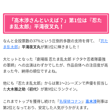
「高木渉さんといえば？」第1位は『忍た
ま乱太郎』平滝夜叉丸！
なんと全投票数の37％という圧倒的多数の支持を得て、『
忍た
ま乱太郎
』
が第1位に輝きました！
平滝夜叉丸
大ヒットとなった『劇場版 忍たま乱太郎 ドクタケ忍者隊最強
の軍師』への出演はわずかでしたが、作品自体への注目度が高
まった今、納得の順位ですよね。
他にも『忍たま乱太郎』からは第1～2シーズンで声優を担当し
た
が第9位にランクイン。
大木雅之助〈初代〉
これまでトップを獲得し続けた『
名探偵コナン
』
刑事は
高木渉
第2位となっており、安定した人気がうかがえます。