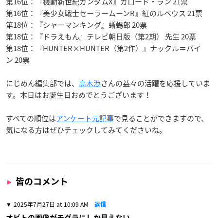
第16位：『機動新世紀ガンダムX』ガロード・ラン 21票
第16位：『美少女戦士セーラームーンR』紅のルベウス 21票
第18位：『シャーマンキング』蜥蜴郎 20票
第18位：『ドラえもん』テレビ朝日版（第2期） 先生 20票
第18位：『HUNTER×HUNTER（第2作）』ナックル＝バイ
ン 20票
にじめん編集部では、
高木渉
さんの益々の活躍を応援していま
す。本日はお誕生日おめでとうございます！
すべての順位は
アンケート元記事
で見ることができますので、
気になる方はぜひチェックしてみてくださいね。
皆のコメント
2025年7月27日 at 10:09 AM
返信
オビトの画像がモグラにしか見えない