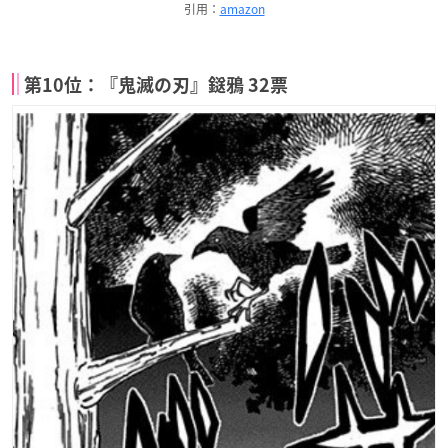
引用：
amazon
第10位：『鬼滅の刃』鎹鴉 32票