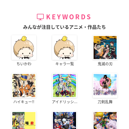
KEYWORDS
みんなが注目しているアニメ・作品たち
ちいかわ
キャラ一覧
鬼滅の刃
ハイキュー!!
アイドリッシ...
刀剣乱舞