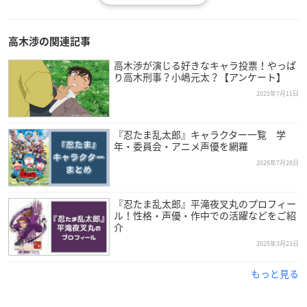
高木渉の関連記事
高木渉が演じる好きなキャラ投票！やっぱ
り高木刑事？小嶋元太？【アンケート】
2025年7月11日
『忍たま乱太郎』キャラクター一覧 学
年・委員会・アニメ声優を網羅
2026年7月28日
引用：アーツビジョン
公式サイト
『忍たま乱太郎』平滝夜叉丸のプロフィー
ル！性格・声優・作中での活躍などをご紹
介
高木さんは千葉県出身で、現在アーツビジョンに所属。今年で
2025年3月23日
59歳を迎えます。
もっと見る
元々は舞台俳優志望でしたが、芸能関係の雑誌に載っていた勝
田声優学院の生徒募集の記事を見かけ「声優も演技の一環だか