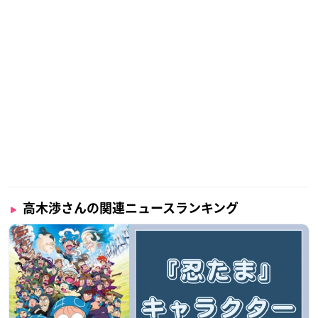
ら為になるかも」と考え受験し、見事合格。
その後は声優活動に専念し、1987年デビューして以降、様々な
主要キャラクターを演じています。
2016年には、NHK大河ドラマ「真田丸」に小山田茂誠役として
出演したことも大きな話題となりましたね。
調査概要
調査期間：2025年7月11日（金）～7月16日（水）
高木渉さんの関連ニュースランキング
有効投票数：1782票