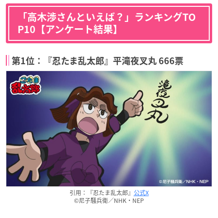
「高木渉さんといえば？」ランキングTO
P10【アンケート結果】
第1位：『忍たま乱太郎』平滝夜叉丸 666票
引用：『忍たま乱太郎』
公式X
©尼子騒兵衛／NHK・NEP