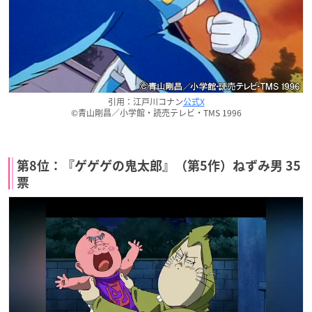
引用：江戸川コナン
公式X
©青山剛昌／小学館・読売テレビ・TMS 1996
第8位：『ゲゲゲの鬼太郎』（第5作）ねずみ男 35
票