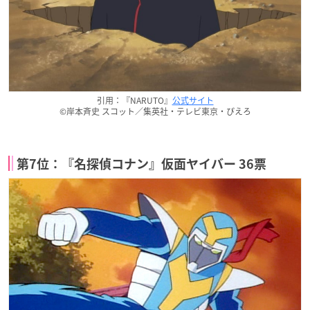
引用：『NARUTO』
公式サイト
©岸本斉史 スコット／集英社・テレビ東京・ぴえろ
第7位：『名探偵コナン』仮面ヤイバー 36票