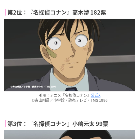
第2位：『名探偵コナン』高木渉 182票
引用：アニメ『名探偵コナン』
公式X
©青山剛昌／小学館・読売テレビ・TMS 1996
第3位：『名探偵コナン』小嶋元太 99票