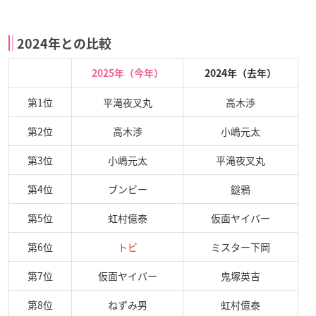
2024年との比較
2025年（今年）
2024年（去年）
第1位
平滝夜叉丸
高木渉
第2位
高木渉
小嶋元太
第3位
小嶋元太
平滝夜叉丸
第4位
ブンビー
鎹鴉
第5位
虹村億泰
仮面ヤイバー
第6位
トビ
ミスター下岡
第7位
仮面ヤイバー
鬼塚英吉
第8位
ねずみ男
虹村億泰