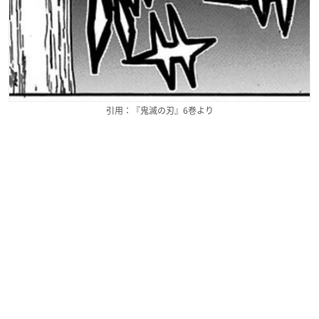
引用：『鬼滅の刃』6巻より