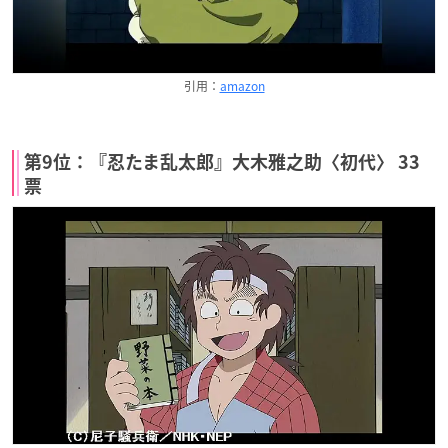
引用：
amazon
第9位：『忍たま乱太郎』大木雅之助〈初代〉 33
票