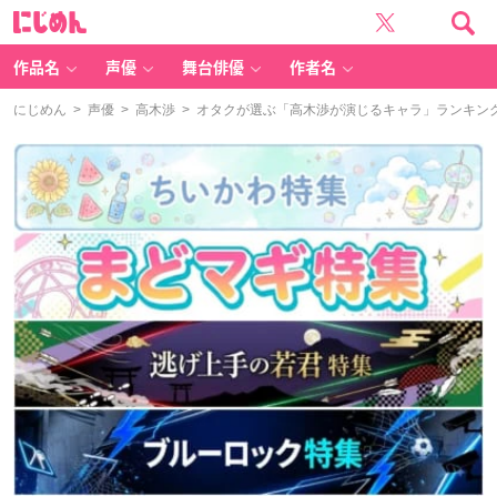
に
じ
め
ん
作品名
声優
舞台俳優
作者名
にじめん
>
声優
>
高木渉
> オタクが選ぶ「高木渉が演じるキャラ」ランキングT