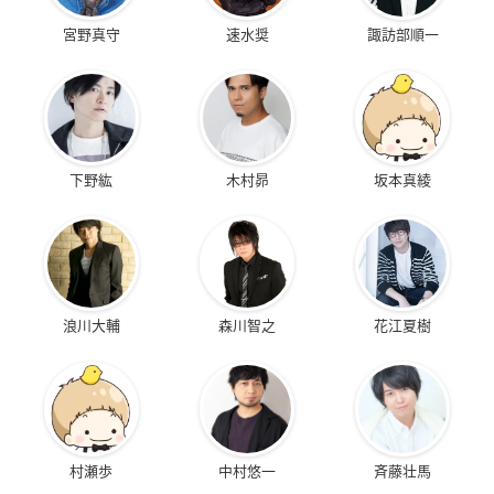
宮野真守
速水奨
諏訪部順一
下野紘
木村昴
坂本真綾
浪川大輔
森川智之
花江夏樹
村瀬歩
中村悠一
斉藤壮馬