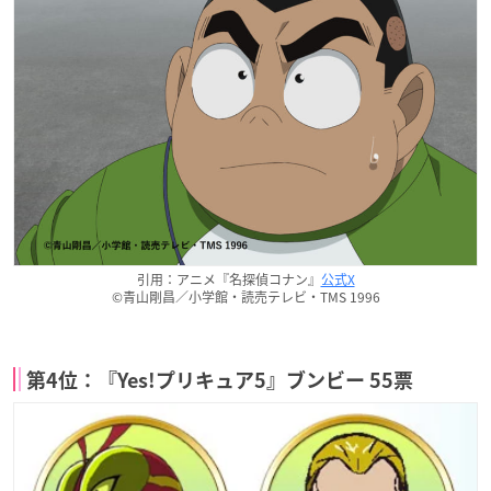
引用：アニメ『名探偵コナン』
公式X
©青山剛昌／小学館・読売テレビ・TMS 1996
第4位：『Yes!プリキュア5』ブンビー 55票