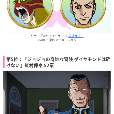
引用：『Yes!プリキュア5』
公式サイト
©ABC・東映アニメーション
第5位：『ジョジョの奇妙な冒険 ダイヤモンドは砕
けない』虹村億泰 52票