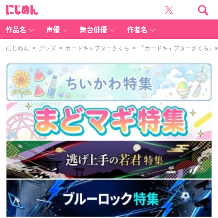
に
じ
め
ん
作品名
声優
舞台俳優
作者名
にじめん
>
グッズ
>
カードキャプターさくら
> 『カードキャプターさくら』s