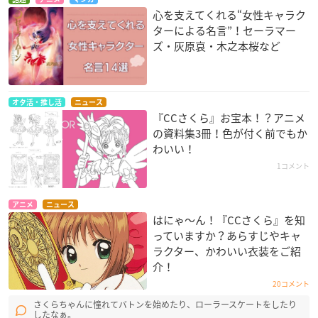
心を支えてくれる“女性キャラク
ターによる名言”！セーラマー
ズ・灰原哀・木之本桜など
オタ活・推し活
ニュース
『CCさくら』お宝本！？アニメ
の資料集3冊！色が付く前でもか
わいい！
1コメント
アニメ
ニュース
はにゃ〜ん！『CCさくら』を知
っていますか？あらすじやキャ
ラクター、かわいい衣装をご紹
介！
20コメント
さくらちゃんに憧れてバトンを始めたり、ローラースケートをしたり
したなぁ。