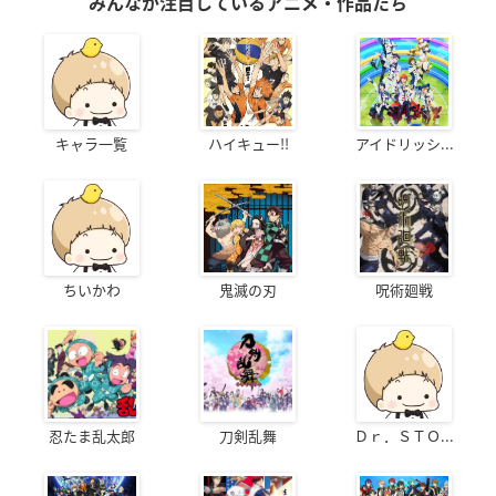
みんなが注目しているアニメ・作品たち
キャラ一覧
ハイキュー!!
アイドリッシ...
ちいかわ
鬼滅の刃
呪術廻戦
忍たま乱太郎
刀剣乱舞
Ｄｒ．ＳＴＯ...