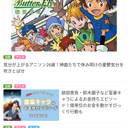
話題
アニメ
気分が上がるアニソン26選！神曲たちで休み明けの憂鬱気分を
吹きとばせ
話題
アニメ
跡部景吾・鈴木園子など富豪キ
ャラによるお金持ちエピソー
ド！億単位のお金を動かすびっ
くり行動も
話題
アニメ
マンガ