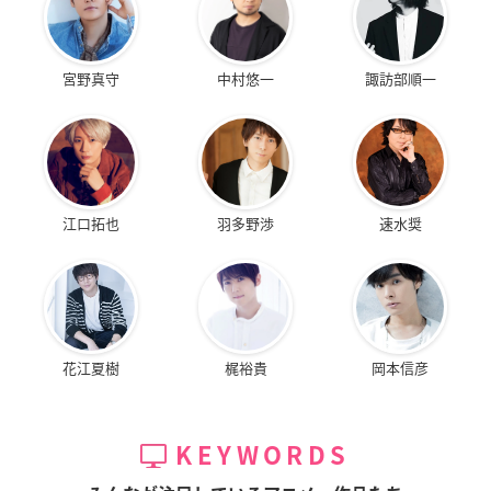
宮野真守
中村悠一
諏訪部順一
江口拓也
羽多野渉
速水奨
花江夏樹
梶裕貴
岡本信彦
KEYWORDS