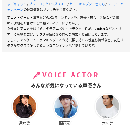
ゅごキャラ！
/
ブルーロック
/
メダリスト
/
カードキャプターさくら
/
フェア・キ
ャンペーン
の最新情報はリンク先をご覧ください。
アニメ・ゲーム・漫画などの2次元コンテンツや、声優・舞台・俳優などの情
報・話題をお届けする情報メディア「にじめん」。
女性向けアニメをはじめ、少年アニメやキャラクター作品、VTuberなどストリー
マーにも幅を広げ、オタクが気になる情報を幅広くお届けしています。
さらに、アンケート・ランキング・オタ活（推し活）お役立ち情報など、女性オ
タクがワクワク楽しめるようなコンテンツも発信しています。
VOICE ACTOR
みんなが気になっている声優さん
速水奨
宮野真守
木村昴