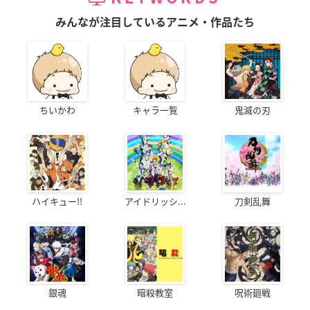
みんなが注目しているアニメ・作品たち
ちいかわ
キャラ一覧
鬼滅の刃
ハイキュー!!
アイドリッシ...
刀剣乱舞
銀魂
暗殺教室
呪術廻戦