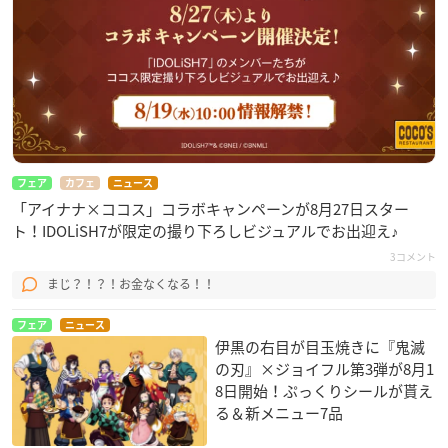
フェア
カフェ
ニュース
「アイナナ×ココス」コラボキャンペーンが8月27日スター
ト！IDOLiSH7が限定の撮り下ろしビジュアルでお出迎え♪
3コメント
まじ？！？！お金なくなる！！
フェア
ニュース
伊黒の右目が目玉焼きに『鬼滅
の刃』×ジョイフル第3弾が8月1
8日開始！ぷっくりシールが貰え
る＆新メニュー7品