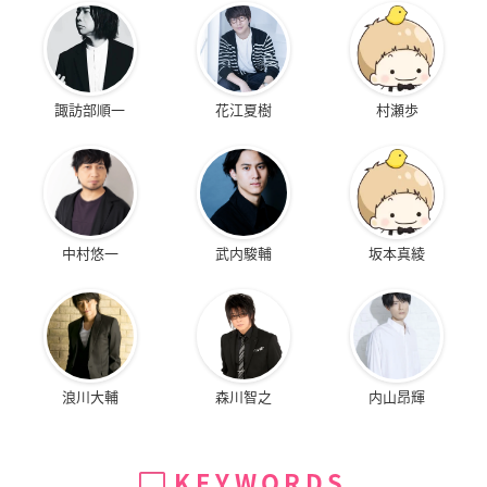
諏訪部順一
花江夏樹
村瀬歩
中村悠一
武内駿輔
坂本真綾
浪川大輔
森川智之
内山昂輝
KEYWORDS