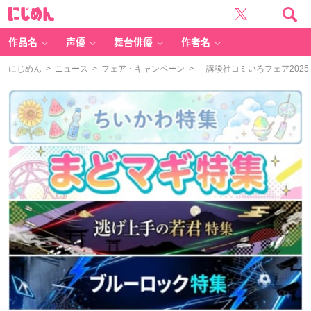
に
じ
め
ん
作品名
声優
舞台俳優
作者名
にじめん
>
ニュース
>
フェア・キャンペーン
> 「講談社コミいろフェア202