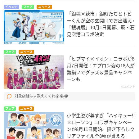
イベント
フェア
ニュース
「銀魂×萩市」銀時たちとトビ
ーくんが空の玄関口でお出迎え♪
「銀魂暦」10月1日開幕、萩・石
見空港コラボ決定
フェア
ニュース
「ヒプマイ×イオン」コラボが8
月7日開催！エプロン姿の18人が
勢揃いでグッズ＆景品キャンペ
ーンも
4コメント
対象店舗はよ教えてくれ😭😭😭
フェア
ニュース
小学生姿が尊すぎ「ハイキュー!!
×ローソン」コラボキャンペー
ンが8月11日開始、描き下ろしク
リアファイル全8種が貰える