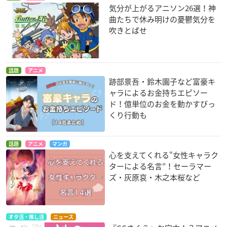
気分が上がるアニソン26選！神
曲たちで休み明けの憂鬱気分を
吹きとばせ
話題
アニメ
跡部景吾・鈴木園子など富豪キ
ャラによるお金持ちエピソー
ド！億単位のお金を動かすびっ
くり行動も
話題
アニメ
マンガ
心を支えてくれる“女性キャラク
ターによる名言”！セーラマー
ズ・灰原哀・木之本桜など
オタ活・推し活
ニュース