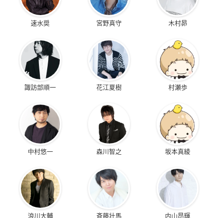
速水奨
宮野真守
木村昴
諏訪部順一
花江夏樹
村瀬歩
中村悠一
森川智之
坂本真綾
浪川大輔
斉藤壮馬
内山昂輝