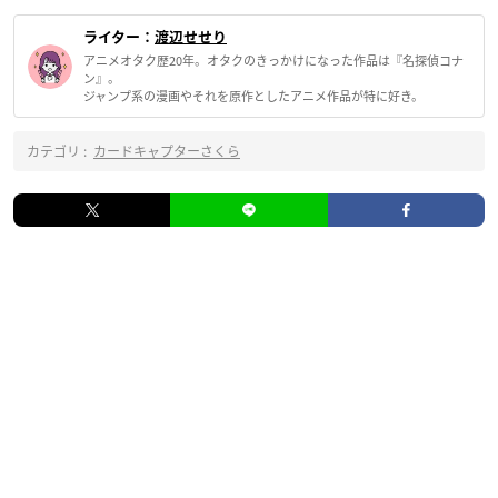
ライター：
渡辺せせり
アニメオタク歴20年。オタクのきっかけになった作品は『名探偵コナ
ン』。
ジャンプ系の漫画やそれを原作としたアニメ作品が特に好き。
カテゴリ :
カードキャプターさくら