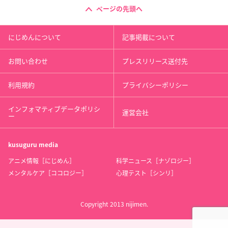
ページの先頭へ
にじめんについて
記事掲載について
お問い合わせ
プレスリリース送付先
利用規約
プライバシーポリシー
インフォマティブデータポリシ
運営会社
ー
kusuguru
media
アニメ情報［にじめん］
科学ニュース［ナゾロジー］
メンタルケア［ココロジー］
心理テスト［シンリ］
Copyright 2013 nijimen.