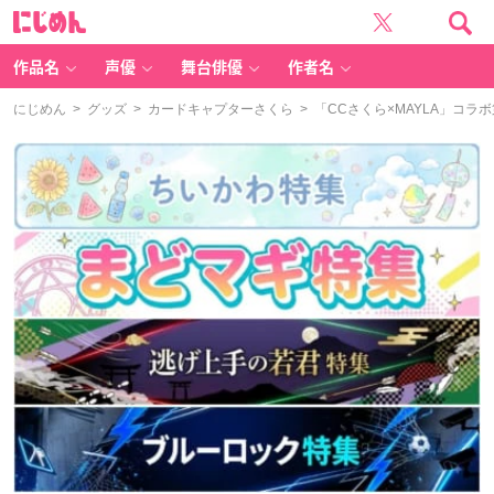
に
じ
め
ん
作品名
声優
舞台俳優
作者名
にじめん
>
グッズ
>
カードキャプターさくら
> 「CCさくら×MAYLA」コ