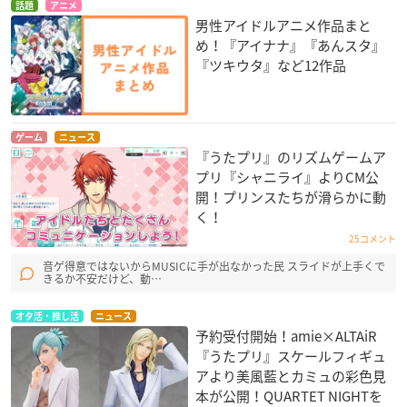
話題
アニメ
男性アイドルアニメ作品まと
め！『アイナナ』『あんスタ』
『ツキウタ』など12作品
ゲーム
ニュース
『うたプリ』のリズムゲームア
プリ『シャニライ』よりCM公
開！プリンスたちが滑らかに動
く！
25コメント
音ゲ得意ではないからMUSICに手が出なかった民 スライドが上手くで
きるか不安だけど、動…
オタ活・推し活
ニュース
予約受付開始！amie×ALTAiR
『うたプリ』スケールフィギュ
アより美風藍とカミュの彩色見
本が公開！QUARTET NIGHT​を