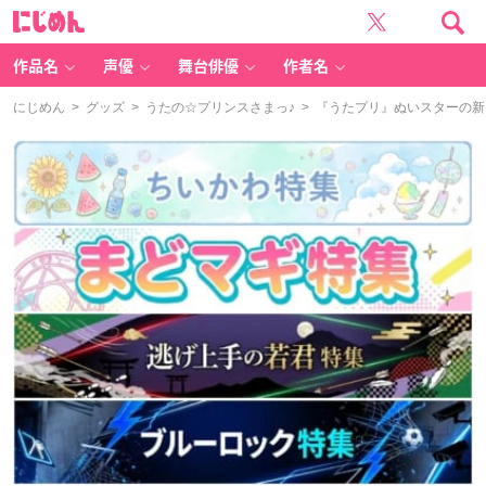
に
じ
め
ん
作品名
声優
舞台俳優
作者名
にじめん
>
グッズ
>
うたの☆プリンスさまっ♪
> 『うたプリ』ぬいスターの