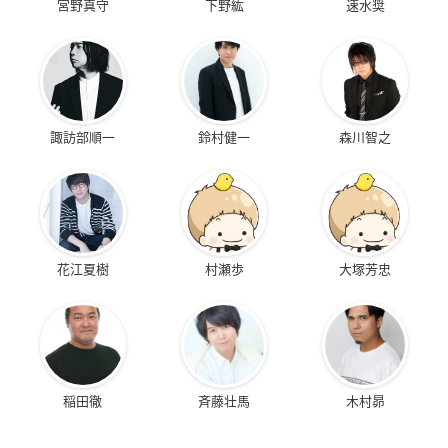
宮野真守
下野紘
速水奨
諏訪部順一
鈴村健一
森川智之
花江夏樹
村瀬歩
大塚芳忠
稲田徹
斉藤壮馬
木村昴