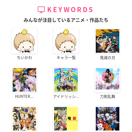
KEYWORDS
みんなが注目しているアニメ・作品たち
ちいかわ
キャラ一覧
鬼滅の刃
HUNTER...
アイドリッシ...
刀剣乱舞