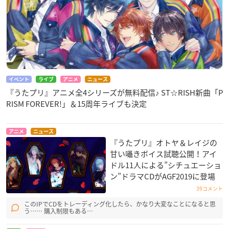
イベント
ライブ
アニメ
ニュース
『うたプリ』アニメ全4シリーズが無料配信♪ ST☆RISH新曲「P
RISM FOREVER!」＆15周年ライブも決定
アニメ
ニュース
『うたプリ』オトヤ＆レイジの
甘い囁きボイス試聴公開！アイ
ドル11人による”シチュエーショ
ン”ドラマCDがAGF2019に登場
39コメント
このIPでCDをトレーディング化したら、かなり大変なことになると思
う…… 購入制限もある…