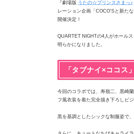
『劇場版
うたの☆プリンスさまっ♪
レーション企画「COCO’Sと新たなる
開催決定！
QUARTET NIGHTの4人がホ
明らかになりました。
「タブナイ×ココス
今回のコラボでは、寿嶺二、黒崎蘭
フ風衣装を着た完全描き下ろしビジ
黒を基調としたシックな制服姿で、
さらに、キュートなちびキャライラ