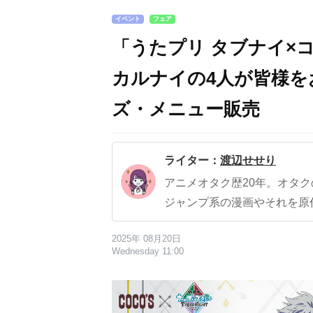
イベント
フェア
「うたプリ タブナイ×
カルナイの4人が皆様を
ズ・メニュー販売
ライター：
渡辺せせり
アニメオタク歴20年。オタ
ジャンプ系の漫画やそれを原
2025年 08月20日
Wednesday 11:00