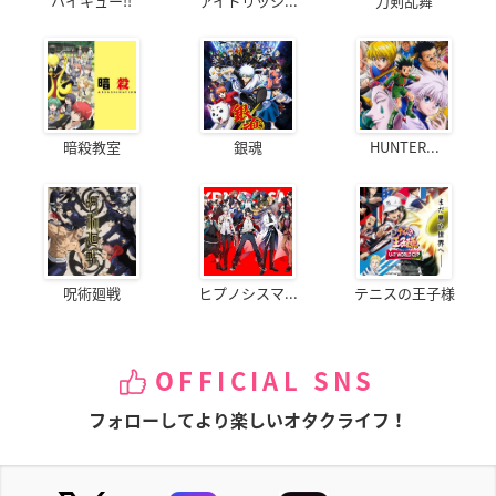
ハイキュー!!
アイドリッシ...
刀剣乱舞
暗殺教室
銀魂
HUNTER...
呪術廻戦
ヒプノシスマ...
テニスの王子様
OFFICIAL SNS
フォローしてより楽しいオタクライフ！