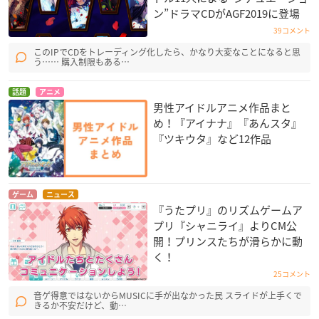
ン”ドラマCDがAGF2019に登場
39コメント
このIPでCDをトレーディング化したら、かなり大変なことになると思
う…… 購入制限もある…
話題
アニメ
男性アイドルアニメ作品まと
め！『アイナナ』『あんスタ』
『ツキウタ』など12作品
ゲーム
ニュース
『うたプリ』のリズムゲームア
プリ『シャニライ』よりCM公
開！プリンスたちが滑らかに動
く！
25コメント
音ゲ得意ではないからMUSICに手が出なかった民 スライドが上手くで
きるか不安だけど、動…