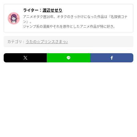
ライター：
渡辺せせり
アニメオタク歴20年。オタクのきっかけになった作品は『名探偵コナ
ン』。
ジャンプ系の漫画やそれを原作としたアニメ作品が特に好き。
カテゴリ :
うたの☆プリンスさまっ♪