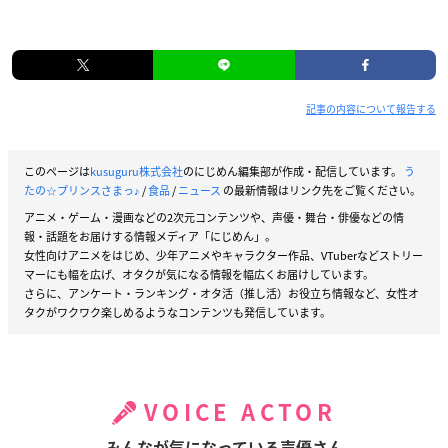
記事の内容について報告する
このページは
kusuguru株式会社
のにじめん編集部が作成・配信しています。
う
たの☆プリンスさまっ♪
/
食品
/
ニュース
の最新情報はリンク先をご覧ください。
アニメ・ゲーム・漫画などの2次元コンテンツや、声優・舞台・俳優などの情
報・話題をお届けする情報メディア「にじめん」。
女性向けアニメをはじめ、少年アニメやキャラクター作品、VTuberなどストリー
マーにも幅を広げ、オタクが気になる情報を幅広くお届けしています。
さらに、アンケート・ランキング・オタ活（推し活）お役立ち情報など、女性オ
タクがワクワク楽しめるようなコンテンツも発信しています。
VOICE ACTOR
みんなが気になっている声優さん