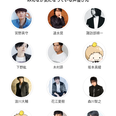
宮野真守
速水奨
諏訪部順一
下野紘
木村昴
坂本真綾
浪川大輔
花江夏樹
森川智之