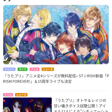
イベント
ライブ
アニメ
ニュース
『うたプリ』アニメ全4シリーズが無料配信♪ ST☆RISH新曲「P
RISM FOREVER!」＆15周年ライブも決定
アニメ
ニュース
『うたプリ』オトヤ＆レイジの
甘い囁きボイス試聴公開！アイ
ドル11人による”シチュエーショ