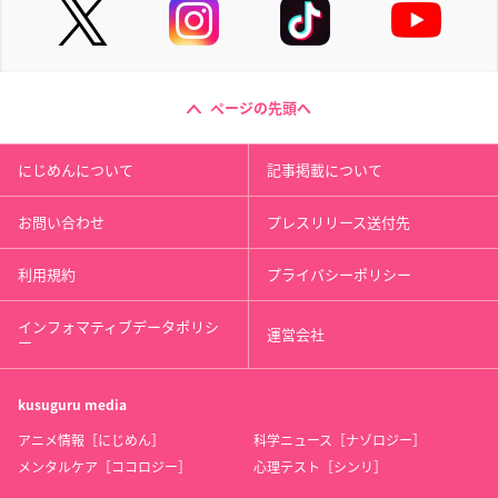
ページの先頭へ
にじめんについて
記事掲載について
お問い合わせ
プレスリリース送付先
利用規約
プライバシーポリシー
インフォマティブデータポリシ
運営会社
ー
kusuguru
media
アニメ情報［にじめん］
科学ニュース［ナゾロジー］
メンタルケア［ココロジー］
心理テスト［シンリ］