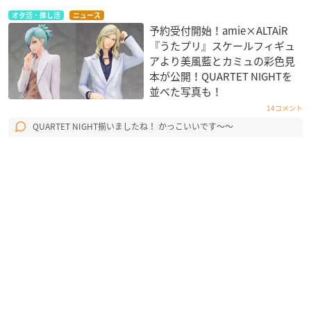
オタ活・推し活
ニュース
予約受付開始！amie×ALTAiR
『うたプリ』スケールフィギュ
アより美風藍とカミュの彩色見
本が公開！QUARTET NIGHT​を
並べた写真も！
14コメント
QUARTET NIGHT揃いましたね！ かっこいいです〜〜