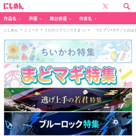
に
じ
め
ん
作品名
声優
舞台俳優
作者名
にじめん
>
ニュース
>
うたの☆プリンスさまっ♪
> 「うたプリ×タケノとおは