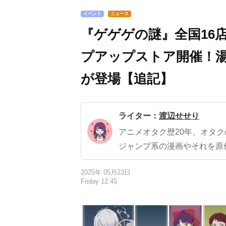
イベント
ニュース
『ゲゲゲの謎』全国16
プアップストア開催！
が登場【追記】
ライター：
渡辺せせり
アニメオタク歴20年。オタ
ジャンプ系の漫画やそれを原
2025年 05月23日
Friday 12:45