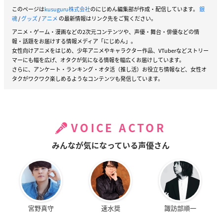
このページは
kusuguru株式会社
のにじめん編集部が作成・配信しています。
銀
魂
/
グッズ
/
アニメ
の最新情報はリンク先をご覧ください。
アニメ・ゲーム・漫画などの2次元コンテンツや、声優・舞台・俳優などの情
報・話題をお届けする情報メディア「にじめん」。
女性向けアニメをはじめ、少年アニメやキャラクター作品、VTuberなどストリー
マーにも幅を広げ、オタクが気になる情報を幅広くお届けしています。
さらに、アンケート・ランキング・オタ活（推し活）お役立ち情報など、女性オ
タクがワクワク楽しめるようなコンテンツも発信しています。
VOICE ACTOR
みんなが気になっている声優さん
宮野真守
速水奨
諏訪部順一