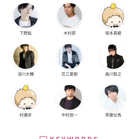
下野紘
木村昴
坂本真綾
浪川大輔
花江夏樹
森川智之
村瀬歩
中村悠一
斉藤壮馬