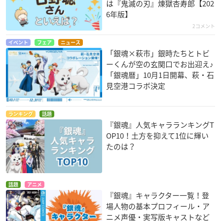
は『鬼滅の刃』煉󠄁獄杏寿郎【202
6年版】
2コメント
イベント
フェア
ニュース
「銀魂×萩市」銀時たちとトビ
ーくんが空の玄関口でお出迎え♪
「銀魂暦」10月1日開幕、萩・石
見空港コラボ決定
ランキング
話題
『銀魂』人気キャラランキングT
OP10！土方を抑えて1位に輝い
たのは？
話題
アニメ
『銀魂』キャラクター一覧！登
場人物の基本プロフィール・ア
ニメ声優・実写版キャストなど