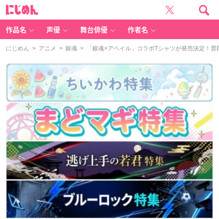
に
じ
め
ん
作品名
声優
舞台俳優
作者名
にじめん
>
アニメ
>
銀魂
> 「銀魂×アベイル」コラボTシャツが発売決定！