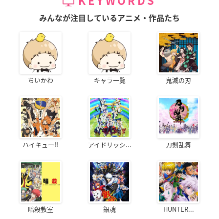
KEYWORDS
みんなが注目しているアニメ・作品たち
ちいかわ
キャラ一覧
鬼滅の刃
ハイキュー!!
アイドリッシ...
刀剣乱舞
暗殺教室
銀魂
HUNTER...