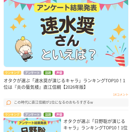
ランキング
アンケート
話題
声優
オタクが選ぶ「速水奨が演じるキャラ」ランキングTOP10！1
位は『炎の蜃気楼』直江信綱【2026年版】
14コメント
この時代に直江信綱が1位になるのおもろすぎるw
ランキング
アンケート
話題
声優
オタクが選ぶ「日野聡が演じる
キャラ」ランキングTOP10！1位