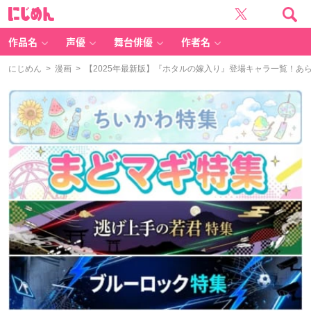
に
じ
め
ん
作品名
声優
舞台俳優
作者名
にじめん
>
漫画
> 【2025年最新版】『ホタルの嫁入り』登場キャラ一覧！あ