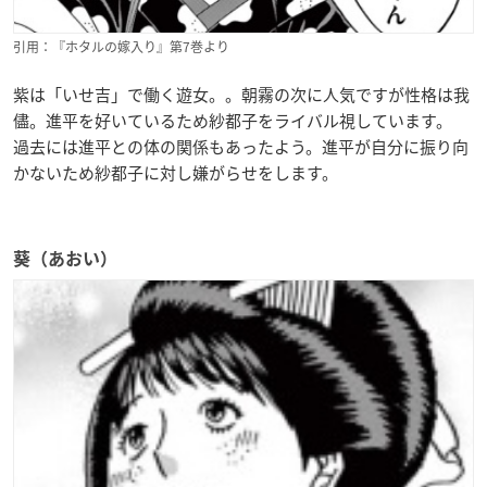
引用：『ホタルの嫁入り』第7巻より
紫は「いせ吉」で働く遊女。。朝霧の次に人気ですが性格は我
儘。進平を好いているため紗都子をライバル視しています。
過去には進平との体の関係もあったよう。進平が自分に振り向
かないため紗都子に対し嫌がらせをします。
葵（あおい）