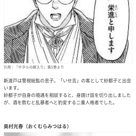
引用：『ホタルの嫁入り』第5巻より
新渡戸は警視総監の息子。「いせ吉」の客として紗都子と出会
います。
紗都子が自身の境遇を相談すると、身請け話を切り出しました
が、酒を飲むと乱暴者へと豹変する二重人格者でした。
奥村光春（おくむらみつはる）