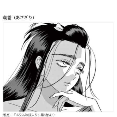
朝霧（あさぎり）
引用：『ホタルの嫁入り』第6巻より