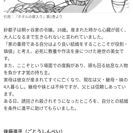
引用：『ホタルの嫁入り』第1巻より
紗都子は桐ヶ谷家の令嬢。16歳。産まれた時から心臓が弱く、
大人になるまで生きられないと言われていました。
「家の重荷である自分はより良い結婚をすることこそが役割・
価値」と考え、必死に教養や作法を身につけた絶世の美女で
す。
また、ここぞという場面での度胸があり、頭も回る姑息な人物
を負かす才覚の持ち主。
実母は彼女が産まれてすぐに亡くなり、現在は父・継母・妹の
4人暮らし。継母や妹とは不仲ですが、父とは信頼しあってい
ます。
ある日、誘拐され殺されそうになったところを、自分との結婚
を条件に進平に助けてもらいました。
後藤進平（ごとうしんぺい）