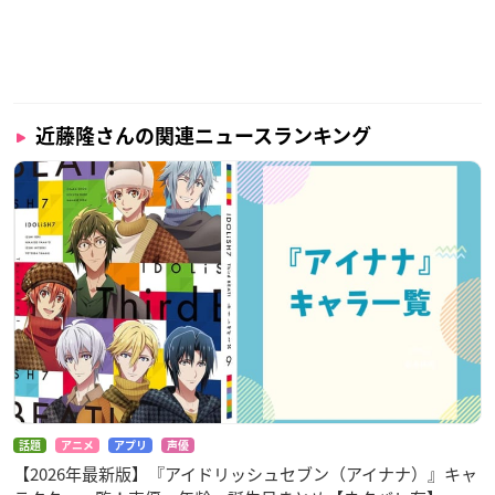
ソングも数多く担当。
自身も雲雀恭弥役で出演した「
家庭教師ヒットマンREBOR
N!
」のEDテーマ「Sakura addiction」は大ヒットを記録してい
ます！
近藤隆さんの関連ニュースランキング
調査概要
調査期間：2026年4月27日（月）～2026年5月11日（日）
有効投票数：2,082票
話題
アニメ
アプリ
声優
【2026年最新版】『アイドリッシュセブン（アイナナ）』キャ