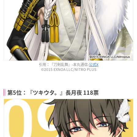
引用：『刀剣乱舞』-本丸通信-
公式X
©2015 EXNOA LLC/NITRO PLUS
第5位：『ツキウタ。』長月夜 118票