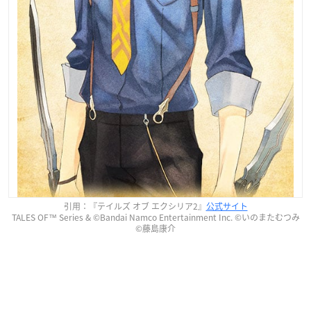
引用：『テイルズ オブ エクシリア2』
公式サイト
TALES OF™ Series & ©Bandai Namco Entertainment Inc. ©いのまたむつみ
©藤島康介