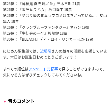
第25位：『薄桜鬼 真改 風ノ章』三木三郎 21票
第26位：『喧嘩番長 乙女』坂口春生 19票
第26位：『やはり俺の青春ラブコメはまちがっている。』葉山
隼人 19票
第26位：『グランブルーファンタジー』ネハン 19票
第29位：『生徒会の一存』杉崎鍵 18票
第30位：『BLEACH』ディ・ロイ・リンカー ほか 17票
にじめん編集部では、
近藤隆
さんの益々の活躍を応援していま
す。本日はお誕生日おめでとうございます！
すべての順位は
アンケート元記事
で見ることができますので、
気になる方はぜひチェックしてみてくださいね。
皆のコメント