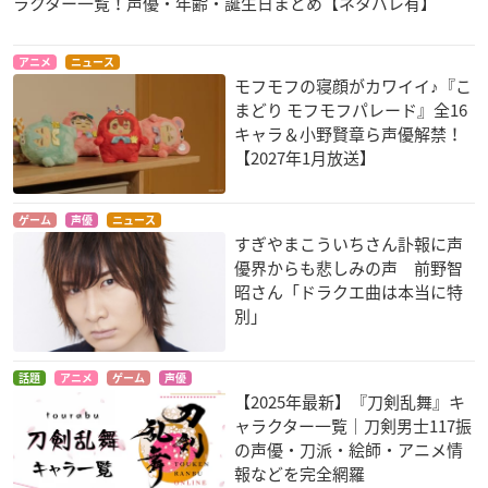
ラクター一覧！声優・年齢・誕生日まとめ【ネタバレ有】
アニメ
ニュース
モフモフの寝顔がカワイイ♪『こ
まどり モフモフパレード』全16
キャラ＆小野賢章ら声優解禁！
【2027年1月放送】
ゲーム
声優
ニュース
すぎやまこういちさん訃報に声
優界からも悲しみの声 前野智
昭さん「ドラクエ曲は本当に特
別」
話題
アニメ
ゲーム
声優
【2025年最新】『刀剣乱舞』キ
ャラクター一覧｜刀剣男士117振
の声優・刀派・絵師・アニメ情
報などを完全網羅