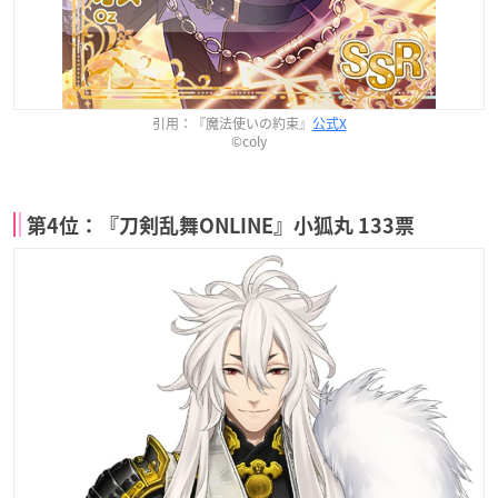
引用：『魔法使いの約束』
公式X
©coly
第4位：『刀剣乱舞ONLINE』小狐丸 133票