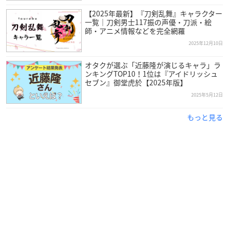
【2025年最新】『刀剣乱舞』キャラクター
一覧｜刀剣男士117振の声優・刀派・絵
師・アニメ情報などを完全網羅
2025年12月10日
オタクが選ぶ「近藤隆が演じるキャラ」ラ
ンキングTOP10！1位は『アイドリッシュ
セブン』御堂虎於【2025年版】
2025年5月12日
引用：「アンバーノート」
公式サイト
もっと見る
近藤隆
さんは愛知県出身で現在AMBERnoteに所属しており、
今年で47歳を迎えます。
芸能の仕事に携わりたいと思い、声優の道を選んだ近藤さん。
専門学校を経て1999年にデビューし、2005年には「BLACK CA
T」のトレイン＝ハートネット役で初の主演を獲得しました。
2008年には個人名義のアルバムを発売したほか、キャラクター