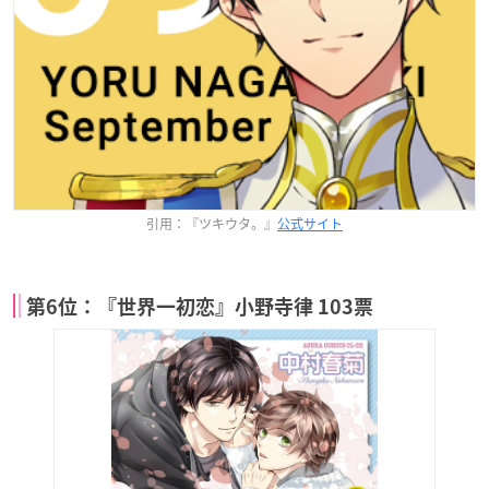
引用：『ツキウタ。』
公式サイト
第6位：『世界一初恋』小野寺律 103票