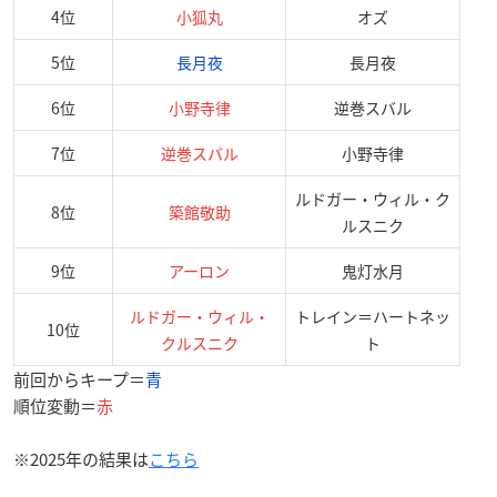
4位
小狐丸
オズ
5位
長月夜
長月夜
6位
小野寺律
逆巻スバル
7位
逆巻スバル
小野寺律
ルドガー・ウィル・ク
8位
築館敬助
ルスニク
9位
アーロン
鬼灯水月
ルドガー・ウィル・
トレイン＝ハートネッ
10位
クルスニク
ト
前回からキープ＝
青
順位変動＝
赤
※2025年の結果は
こちら