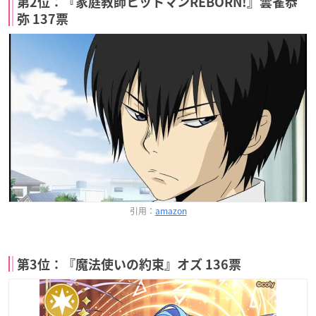
第2位：『家庭教師ヒットマンREBORN!』雲雀恭
弥 137票
引用：
amazon
第3位：『魔法使いの約束』オズ 136票