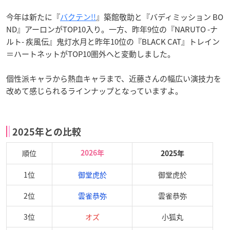
今年は新たに『
バクテン!!
』築館敬助と『バディミッション BO
ND』アーロンがTOP10入り。一方、昨年9位の『NARUTO -ナ
ルト- 疾風伝』鬼灯水月と昨年10位の『BLACK CAT』トレイン
＝ハートネットがTOP10圏外へと変動しました。
個性派キャラから熱血キャラまで、近藤さんの幅広い演技力を
改めて感じられるラインナップとなっていますよ。
2025年との比較
順位
2026年
2025年
1位
御堂虎於
御堂虎於
2位
雲雀恭弥
雲雀恭弥
3位
オズ
小狐丸