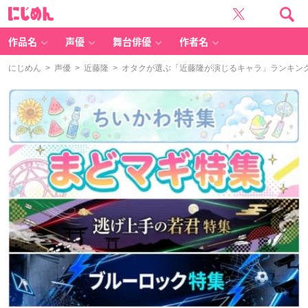
に
じ
め
ん
作品名
声優
舞台俳優
作者名
にじめん
>
声優
>
近藤隆
> オタクが選ぶ「近藤隆が演じるキャラ」ランキングT