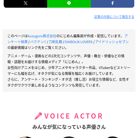
記事の内容について報告する
このページは
kusuguru株式会社
のにじめん編集部が作成・配信しています。
ア
ンケート結果
/
バクテン!!
/
刀剣乱舞
/
DIABOLIK LOVERS
/
アイドリッシュセブン
の最新情報はリンク先をご覧ください。
アニメ・ゲーム・漫画などの2次元コンテンツや、声優・舞台・俳優などの情
報・話題をお届けする情報メディア「にじめん」。
女性向けアニメをはじめ、少年アニメやキャラクター作品、VTuberなどストリー
マーにも幅を広げ、オタクが気になる情報を幅広くお届けしています。
さらに、アンケート・ランキング・オタ活（推し活）お役立ち情報など、女性オ
タクがワクワク楽しめるようなコンテンツも発信しています。
VOICE ACTOR
みんなが気になっている声優さん