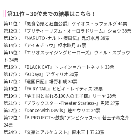
第11位～30位までの結果はこちら！
第11位：『悪食令嬢と狂血公爵』ケイオス・ラフォルグ 44票
第12位：『プリティーリズム・オーロラドリーム』ショウ 38票
第12位：『NARUTO -ナルト- 疾風伝』鬼灯水月 38票
第14位：『アイ★チュウ』枢木睦月 37票
第15位：『エリオスライジングヒーローズ』ウィル・スプラウ
ト 34票
第16位：『BLACK CAT』トレイン＝ハートネット 33票
第17位：『91Days』アヴィリオ 30票
第17位：『違国日記』塔野和成 30票
第19位：『FAIRY TAIL』ヒビキ・レイティス 28票
第19位：『夢王国と眠れる100人の王子様』リーヤ 28票
第21位：『ブラックスター -Theater Starless-』黒曜 27票
第22位：『Dance with Devils』楚神ウリエ 24票
第22位：『B-PROJECT〜鼓動*アンビシャス〜』若王子竜之介
24票
第24位：『文豪とアルケミスト』直木三十五 23票