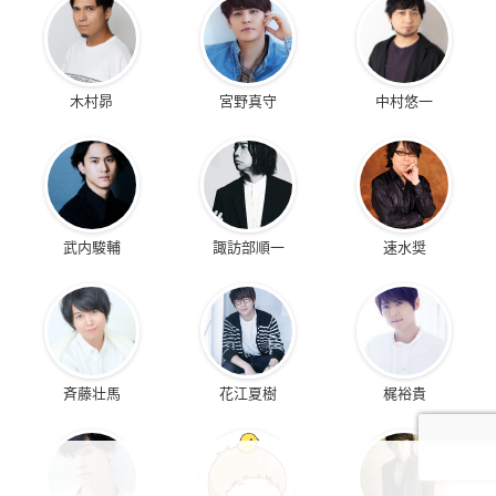
木村昴
宮野真守
中村悠一
武内駿輔
諏訪部順一
速水奨
斉藤壮馬
花江夏樹
梶裕貴