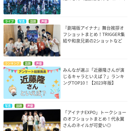
ライブ
写真
話題
声優
『劇場版アイナナ』舞台挨拶オ
フショットまとめ！TRIGGER集
結や和泉兄弟の2ショットなど
ランキング
話題
声優
みんなが選ぶ「近藤隆さんが演
じるキャラといえば？」ランキ
ングTOP10！【2023年版】
写真
話題
声優
「アイナナEXPO」トークショー
のオフショットまとめ！代永翼
さんのネイルが可愛い◎