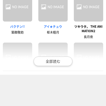
バクテン!!
アイ★チュウ
ツキウタ。 THE ANI
MATION2
築館敬助
枢木睦月
長月夜
やはり俺の青春ラブ
ID:INVADED イド：
みだらな青ちゃんは
コメはまちがってい
インヴェイデッド
勉強ができない
る。 完
白岳
矢部総一郎
葉山隼人