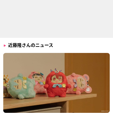
喧嘩番長 乙女-Girl B
91Days
ツキウタ。THE ANI
eats Boys-
MATION
アヴィリオ
坂口春生
長月夜
近藤隆さんのニュース
スカーレッドライダ
Dance with Devils
やはり俺の青春ラブ
ーゼクス
コメはまちがってい
楚神ウリエ
る。続
津賀ユゥジ
葉山隼人