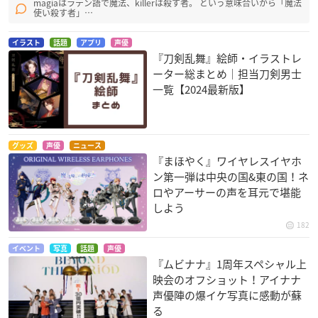
magiaはラテン語で魔法、killerは殺す者。 という意味合いから「魔法
使い殺す者」…
イラスト
話題
アプリ
声優
『刀剣乱舞』絵師・イラストレ
ぜんまいざむらい
世界一初恋～プロポ
Dance with Devils -
ーター総まとめ｜担当刀剣男士
ーズ編～
Fortuna-
謎の天蓋男
一覧【2024最新版】
小野寺律
楚神ウリエ
グッズ
声優
ニュース
『まほやく』ワイヤレスイヤホ
ン第一弾は中央の国&東の国！ネ
ロやアーサーの声を耳元で堪能
しよう
劇場版 世界一初恋 ～
鬼神伝
ホイッスル！（2016
182
横澤隆史の場合～
年版）
源頼光
小野寺律
渋沢克朗
イベント
写真
話題
声優
『ムビナナ』1周年スペシャル上
映会のオフショット！アイナナ
声優陣の爆イケ写真に感動が蘇
る