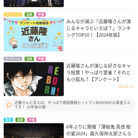
ランキング
話題
声優
みんなが選ぶ「近藤隆さんが演
生徒会の一存 Lv.2
じるキャラといえば？」ランキ
杉崎鍵
ングTOP10！【2024年版】
アンケート
話題
声優
近藤隆さんが演じる好きなキャ
ラ投票！やっぱり雲雀？それと
も小狐丸？【アンケート】
18コメント
近藤さんと言えば、やっぱり家庭教師ヒットマンREBORN!の雲雀さん
です！ 10年後の雲…
写真
話題
声優
6年ぶりに開催「薄桜鬼 真改 桜
の宴2024」森久保祥太郎さんら