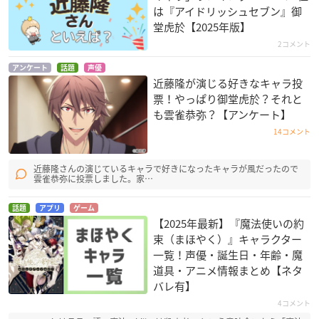
は『アイドリッシュセブン』御
堂虎於【2025年版】
2コメント
アンケート
話題
声優
ひまわりっ!!
奏光のストレイン
家庭教師ヒットマン
近藤隆が演じる好きなキャラ投
REBORN!
米澤君
ラルフ・ウィーレッ
票！やっぱり御堂虎於？それと
ク
雲雀恭弥
も雲雀恭弥？【アンケート】
14コメント
近藤隆さんの演じているキャラで好きになったキャラが風だったので
雲雀恭弥に投票しました。家…
話題
アプリ
ゲーム
【2025年最新】『魔法使いの約
RED GARDEN
ひまわりっ!
スパイダーライダー
ズ ～オラクルの勇者
ＪＣ
米澤君
束（まほやく）』キャラクター
たち～
一覧！声優・誕生日・年齢・魔
ジャドウ
道具・アニメ情報まとめ【ネタ
バレ有】
4コメント