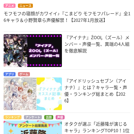
アニメ
ニュース
モフモフの寝顔がカワイイ♪『こまどり モフモフパレード』全1
6キャラ＆小野賢章ら声優解禁！【2027年1月放送】
DIABOLIK LOVERS
レディ ジュエルペッ
DIABOLIK LOVERS
『アイナナ』ŹOOĻ（ズール）メ
MORE,BLOOD
ト
逆巻スバル
ンバー・声優一覧、異端の4人組
逆巻スバル
ロメオ
を徹底解説
アプリ
ゲーム
『アイドリッシュセブン（アイ
ナナ）』とは？キャラ一覧・声
優・ランキング総まとめ【202
幻影ヲ駆ケル太陽
絶対防衛レヴィアタ
やはり俺の青春ラブ
6】
ン
コメはまちがってい
ケルブレム
る。
レヴィアタンの兄
葉山隼人
ランキング
アンケート
話題
声優
オタクが選ぶ「近藤隆が演じる
キャラ」ランキングTOP10！1位