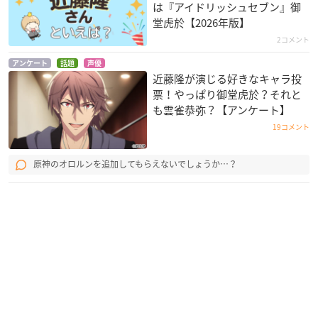
は『アイドリッシュセブン』御
堂虎於【2026年版】
2コメント
アンケート
話題
声優
銀河機攻隊マジェス
世界一初恋2
異国迷路のクロワー
近藤隆が演じる好きなキャラ投
ティックプリンス
ゼ The Animation
小野寺律
票！やっぱり御堂虎於？それと
ダン
クロード
も雲雀恭弥？【アンケート】
19コメント
原神のオロルンを追加してもらえないでしょうか…？
プリティーリズム・
世界一初恋
いちばんうしろの大
オーロラドリーム
魔王
小野寺律
ショウ
紗伊阿九斗