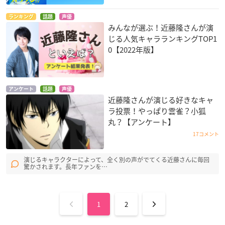
ランキング
話題
声優
みんなが選ぶ！近藤隆さんが演
じる人気キャラランキングTOP1
0【2022年版】
アンケート
話題
声優
近藤隆さんが演じる好きなキャ
ラ投票！やっぱり雲雀？小狐
丸？【アンケート】
17コメント
演じるキャラクターによって、全く別の声がでてくる近藤さんに毎回
驚かされます。長年ファンを…
1
2