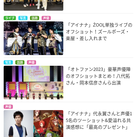
ライブ
写真
話題
声優
「アイナナ」ŹOOĻ単独ライブの
オフショット！ズールポーズ・
楽屋・差し入れまで
写真
話題
声優
「オトファン2023」豪華声優陣
のオフショットまとめ！八代拓
さん・岡本信彦さんら出演
声優
「アイナナ」代永翼さんと声優1
5名のツーショット&愛溢れる共
演感想に「最高のプレゼント」