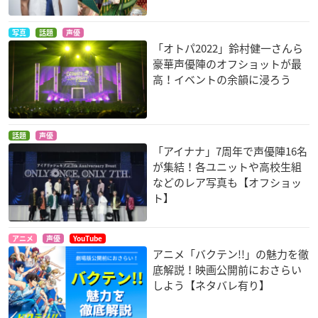
写真
話題
声優
「オトパ2022」鈴村健一さんら
豪華声優陣のオフショットが最
高！イベントの余韻に浸ろう
話題
声優
「アイナナ」7周年で声優陣16名
が集結！各ユニットや高校生組
などのレア写真も【オフショッ
ト】
アニメ
声優
YouTube
アニメ「バクテン!!」の魅力を徹
底解説！映画公開前におさらい
しよう【ネタバレ有り】