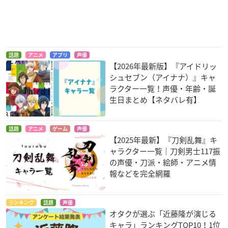
生徒会の一存
アラド戦記 ～スラッ
タイタニア
プアップパーティー
杉崎鍵
アリアバート・タイ
話題
アニメ
アプリ
声優
～
タニア
【2026年最新版】『アイドリッ
バロン・アベル
シュセブン（アイナナ）』キャ
ラクター一覧！声優・年齢・誕
生日まとめ【ネタバレ有】
話題
アニメ
ゲーム
声優
【2025年最新】『刀剣乱舞』キ
ャラクター一覧｜刀剣男士117振
かのこん
スパイダーライダー
ヒロイック・エイジ
の声優・刀派・絵師・アニメ情
ズ ～よみがえる太陽
桐山臣
イオラオス
報などを完全網羅
～
ジャドウ
ランキング
話題
声優
オタクが選ぶ「近藤隆が演じる
キャラ」ランキングTOP10！1位