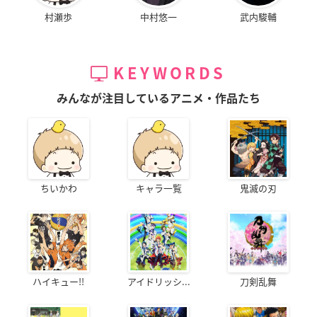
村瀬歩
中村悠一
武内駿輔
KEYWORDS
みんなが注目しているアニメ・作品たち
ちいかわ
キャラ一覧
鬼滅の刃
ハイキュー!!
アイドリッシ...
刀剣乱舞