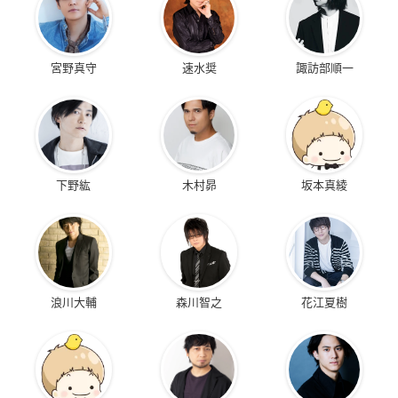
宮野真守
速水奨
諏訪部順一
下野紘
木村昴
坂本真綾
浪川大輔
森川智之
花江夏樹