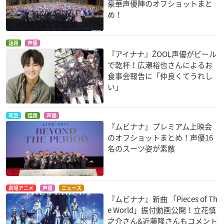
豪華声優陣のオフショットまと
め！
話題
声優
『アイナナ』ŹOOĻ声優がビール
で乾杯！広瀬裕也さんによるお
食事会報告に「仲良くてうれし
い」
写真
話題
声優
『ムビナナ』プレミアム上映会
のオフショットまとめ！声優16
名のスーツ姿が素敵
劇場アニメ
声優
ニュース
『ムビナナ』新曲 「Pieces of Th
e World」振付動画公開！立花慎
之介さん&近藤隆さんもコメント