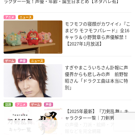
ラクター一覧！声優・年齢・誕生日まとめ【ネタバレ有】
アニメ
ニュース
モフモフの寝顔がカワイイ♪『こ
まどり モフモフパレード』全16
キャラ＆小野賢章ら声優解禁！
【2027年1月放送】
ゲーム
声優
ニュース
すぎやまこういちさん訃報に声
優界からも悲しみの声 前野智
昭さん「ドラクエ曲は本当に特
別」
話題
アニメ
ゲーム
声優
【2025年最新】『刀剣乱舞』キ
ャラクター一覧｜刀剣男士117振
の声優・刀派・絵師・アニメ情
報などを完全網羅