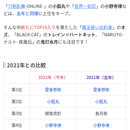
「
刀剣乱舞
-ONLINE-」の
や「
世界一初恋
」の
な
小狐丸
小野寺律
どは、
去年と同様
に上位をキープ。
そんな中
新たにTOP10入り
を果たした「
魔法使いの約束
」の
オ
、「BLACK CAT」の
、「NARUTO -
ズ
トレイン＝ハートネット
ナルト- 疾風伝」の
にも注目です！
鬼灯水月
2021年との比較
2022年（今年）
2021年（去年）
第1位
雲雀恭弥
雲雀恭弥
第2位
小狐丸
小狐丸
第3位
御堂虎於
長月夜
第4位
小野寺律
小野寺律