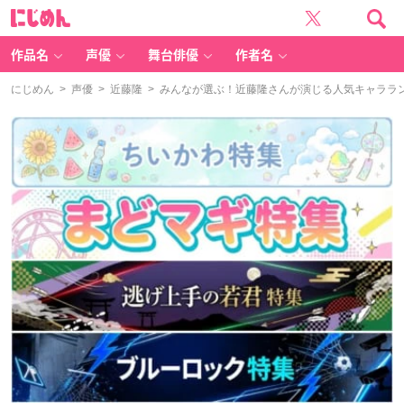
に
じ
め
ん
作品名
声優
舞台俳優
作者名
にじめん
>
声優
>
近藤隆
> みんなが選ぶ！近藤隆さんが演じる人気キャラランキ