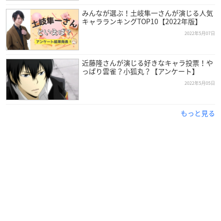
みんなが選ぶ！土岐隼一さんが演じる人気
キャラランキングTOP10【2022年版】
2022年5月07日
近藤隆
さんは愛知県出身で現在AMBERnoteに所属しており、
今年で43歳を迎えます。
近藤隆さんが演じる好きなキャラ投票！や
っぱり雲雀？小狐丸？【アンケート】
2022年5月05日
芸能の仕事に携わりたいと思い、声優の道を選んだ近藤さん。
専門学校を経て1999年にデビューし、2005年には「BLACK CA
T」のトレイン＝ハートネット役で初の主演を獲得しました。
もっと見る
2008年には個人名義のアルバムを発売したほか、キャラクター
ソングも数多く担当。
自身も雲雀恭弥役で出演した「
家庭教師ヒットマンREBOR
N!
」のEDテーマ「Sakura addiction」は大ヒットを記録してい
ます！