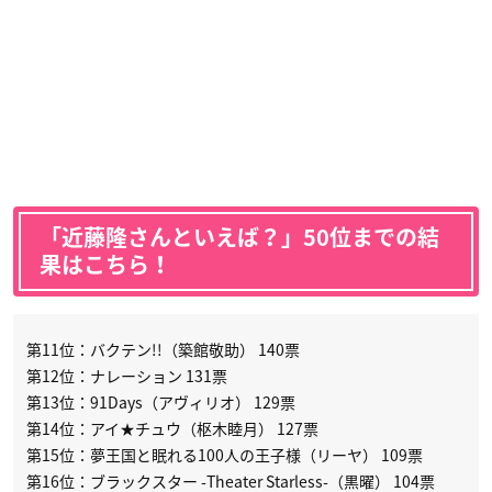
「近藤隆さんといえば？」50位までの結
果はこちら！
第11位：バクテン!!（築館敬助） 140票
第12位：ナレーション 131票
第13位：91Days（アヴィリオ） 129票
第14位：アイ★チュウ（枢木睦月） 127票
第15位：夢王国と眠れる100人の王子様（リーヤ） 109票
第16位：ブラックスター -Theater Starless-（黒曜） 104票