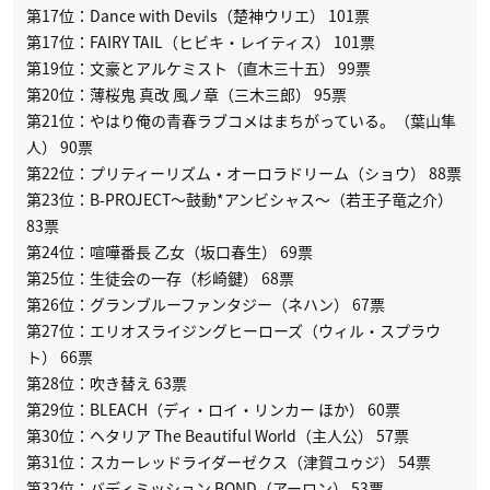
第17位：Dance with Devils（楚神ウリエ） 101票
第17位：FAIRY TAIL（ヒビキ・レイティス） 101票
第19位：文豪とアルケミスト（直木三十五） 99票
第20位：薄桜鬼 真改 風ノ章（三木三郎） 95票
第21位：やはり俺の青春ラブコメはまちがっている。（葉山隼
人） 90票
第22位：プリティーリズム・オーロラドリーム（ショウ） 88票
第23位：B-PROJECT〜鼓動*アンビシャス〜（若王子竜之介）
83票
第24位：喧嘩番長 乙女（坂口春生） 69票
第25位：生徒会の一存（杉崎鍵） 68票
第26位：グランブルーファンタジー（ネハン） 67票
第27位：エリオスライジングヒーローズ（ウィル・スプラウ
ト） 66票
第28位：吹き替え 63票
第29位：BLEACH（ディ・ロイ・リンカー ほか） 60票
第30位：ヘタリア The Beautiful World（主人公） 57票
第31位：スカーレッドライダーゼクス（津賀ユゥジ） 54票
第32位：バディミッション BOND（アーロン） 53票