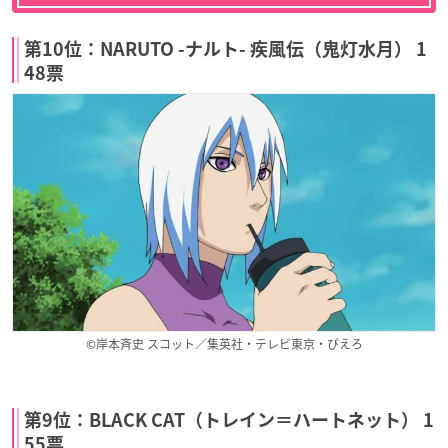
第10位：NARUTO -ナルト- 疾風伝（鬼灯水月） 1
48票
©岸本斉史 スコット／集英社・テレビ東京・ぴえろ
第9位：BLACK CAT（トレイン＝ハートネット） 1
55票