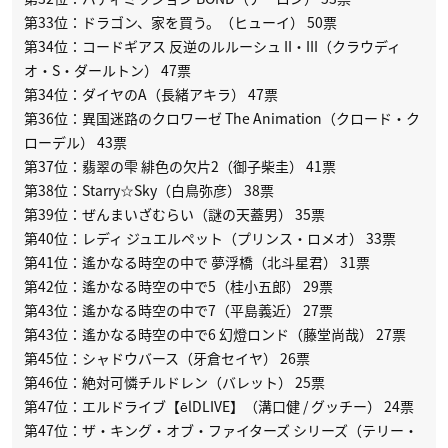
第33位：ドラゴン、家を買う。（ヒューイ） 50票
第34位：コードギアス 反逆のルルーシュ II・III（クラウディ
オ・S・ダールトン） 47票
第34位：ダイヤのA（長緒アキラ） 47票
第36位：異国迷路のクロワーゼ The Animation（クロード・ク
ローデル） 43票
第37位：翡翠の雫 緋色の欠片2（御子柴圭） 41票
第38位：Starry☆Sky（白鳥弥彦） 38票
第39位：ぜんまいざむらい（謎の天蓋男） 35票
第40位：レディ ジュエルペット（プリンス・ロメオ） 33票
第41位：遙かなる時空の中で 夢浮橋（北斗星君） 31票
第42位：遙かなる時空の中で5（桂小五郎） 29票
第43位：遙かなる時空の中で7（平島義近） 27票
第43位：遙かなる時空の中で6 幻燈ロンド（藤堂尚哉） 27票
第45位：シャドウバース（牙倉セイヤ） 26票
第46位：絶対可憐チルドレン（バレット） 25票
第47位：エルドライブ【ēlDLIVE】（溝口健 / グッチー） 24票
第47位：ザ・キング・オブ・ファイターズ シリーズ（テリー・