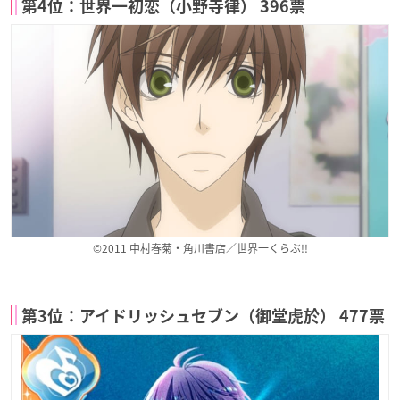
第4位：世界一初恋（小野寺律） 396票
©2011 中村春菊・角川書店／世界一くらぶ!!
第3位：アイドリッシュセブン（御堂虎於） 477票