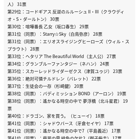
人） 31票
第29位：コードギアス 反逆のルルーシュ II・III（クラウディ
オ・S・ダールトン） 30票
第30位：喧嘩番長 乙女（坂口春生） 29票
第31位（同票）：Starry☆Sky（白鳥弥彦） 28票
第31位（同票）：エリオスライジングヒーローズ（ウィル・ス
プラウト） 28票
第33位：ヘタリア The Beautiful World（主人公） 27票
第34位：グランブルーファンタジー（ネハン） 24票
第35位：スカーレッドライダーゼクス（津賀ユゥジ） 23票
第36位：絶対可憐チルドレン（バレット） 22票
第37位：生徒会の一存（杉崎鍵） 20票
第38位（同票）：バディミッション BOND（アーロン） 19票
第38位（同票）：遙かなる時空の中で 夢浮橋（北斗星君） 19
票
第40位：ドラゴン、家を買う。（ヒューイ） 18票
第41位（同票）：シャドウバース（牙倉セイヤ） 17票
第41位（同票）：遙かなる時空の中で7（平島義近） 17票
第41位（同票）：翡翠の雫 緋色の欠片2（御子柴圭） 17票