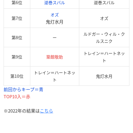
第6位
逆巻スバル
逆巻スバル
オズ
第7位
オズ
鬼灯水月
ルドガー・ウィル・ク
第8位
ー
ルスニク
トレイン＝ハートネッ
第9位
築館敬助
ト
トレイン＝ハートネッ
第10位
鬼灯水月
ト
前回からキープ＝青
TOP10入＝赤
※2022年の結果は
こちら