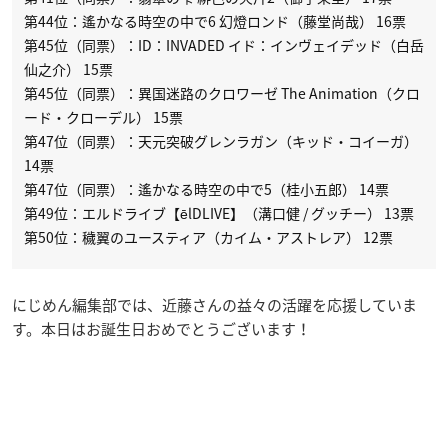
第44位：遙かなる時空の中で6 幻燈ロンド（藤堂尚哉） 16票
第45位（同票）：ID：INVADED イド：インヴェイデッド（白岳
仙之介） 15票
第45位（同票）：異国迷路のクロワーゼ The Animation（クロ
ード・クローデル） 15票
第47位（同票）：天元突破グレンラガン（キッド・コイーガ）
14票
第47位（同票）：遙かなる時空の中で5（桂小五郎） 14票
第49位：エルドライブ【ēlDLIVE】（溝口健 / グッチー） 13票
第50位：穢翼のユースティア（カイム・アストレア） 12票
にじめん編集部では、近藤さんの益々の活躍を応援していま
す。本日はお誕生日おめでとうございます！