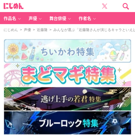
に
じ
め
ん
作品名
声優
舞台俳優
作者名
にじめん
>
声優
>
近藤隆
> みんなが選ぶ「近藤隆さんが演じるキャラといえば？