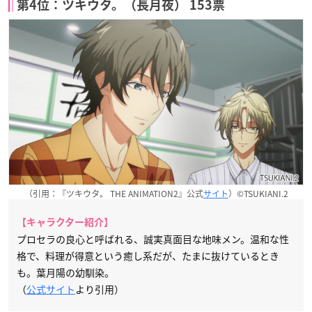
第4位：ツキウタ。（長月夜） 153票
（引用：『ツキウタ。 THE ANIMATION2』公式
サイト
）©TSUKIANI.2
【キャラクター紹介】
プロセラの良心と呼ばれる、誠実真面目な地味メン。温和な性
格で、料理が得意という癒し系だが、たまに抜けているとき
も。葉月陽の幼馴染。
（
公式サイト
より引用）