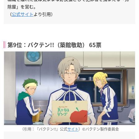
除屋」を営む。
（
公式サイト
より引用）
第9位：バクテン!!（築館敬助） 65票
（引用：『バクテン!!』公式
サイト
）©バクテン製作委員会