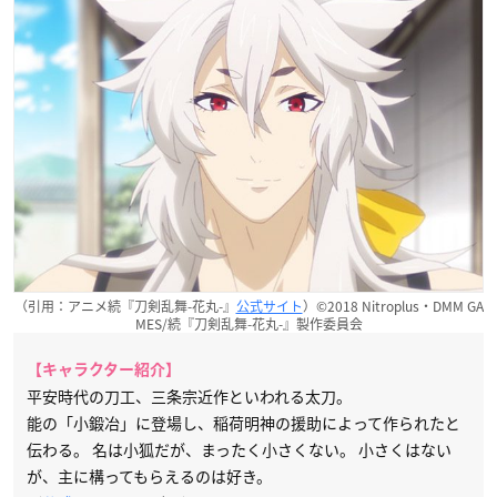
（引用：アニメ続『刀剣乱舞-花丸-』
公式サイト
）©2018 Nitroplus・DMM GA
MES/続『刀剣乱舞-花丸-』製作委員会
【キャラクター紹介】
平安時代の刀工、三条宗近作といわれる太刀。
能の「小鍛冶」に登場し、稲荷明神の援助によって作られたと
伝わる。 名は小狐だが、まったく小さくない。 小さくはない
が、主に構ってもらえるのは好き。