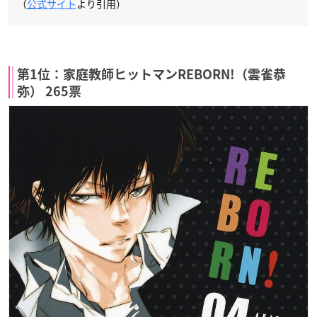
（
公式サイト
より引用）
第1位：家庭教師ヒットマンREBORN!（雲雀恭
弥） 265票