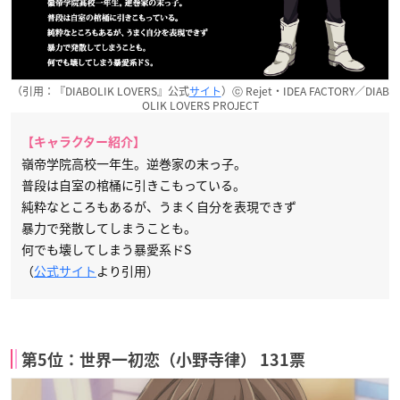
（引用：『DIABOLIK LOVERS』公式
サイト
）ⓒ Rejet・IDEA FACTORY／DIAB
OLIK LOVERS PROJECT
【キャラクター紹介】
嶺帝学院高校一年生。逆巻家の末っ子。
普段は自室の棺桶に引きこもっている。
純粋なところもあるが、うまく自分を表現できず
暴力で発散してしまうことも。
何でも壊してしまう暴愛系ドS
（
公式サイト
より引用）
第5位：世界一初恋（小野寺律） 131票