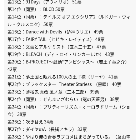
第13位：91Days（アヴィリオ） 51票
第14位（同票）：BLCD 50票
第14位（同票）：テイルズ オブ エクシリア2（ルドガー・ウィ
ル・クルスニク） 50票
第16位：Dance with Devils（楚神ウリエ） 49票
第17位：FAIRY TAIL（ヒビキ・レイティス） 48票
第18位：文豪とアルケミスト（直木三十五） 47票
第19位：BLEACH（ディ・ロイ・リンカー ほか） 43票
第20位：B-PROJECT〜鼓動*アンビシャス〜（若王子竜之介）
42票
第21位：夢王国と眠れる100人の王子様（リーヤ） 41票
第22位：ブラックスター -Theater Starless-（黒曜） 40票
第23位：薄桜鬼 真改 風ノ章（三木三郎） 39票
第24位（同票）：ぜんまいざむらい（謎の天蓋男） 38票
第24位（同票）：プリティーリズム・オーロラドリーム（ショ
ウ） 38票
第26位：吹き替え 34票
第27位：ダイヤのA（長緒アキラ） 33票
第28位：やはり俺の青春ラブコメはまちがっている。（葉山隼