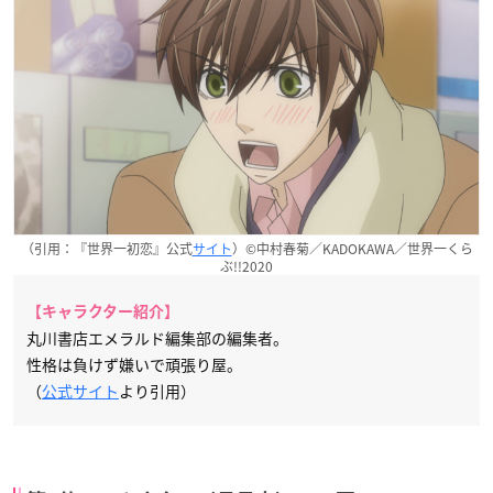
（引用：『世界一初恋』公式
サイト
）©中村春菊／KADOKAWA／世界一くら
ぶ!!2020
【キャラクター紹介】
丸川書店エメラルド編集部の編集者。
性格は負けず嫌いで頑張り屋。
（
公式サイト
より引用）