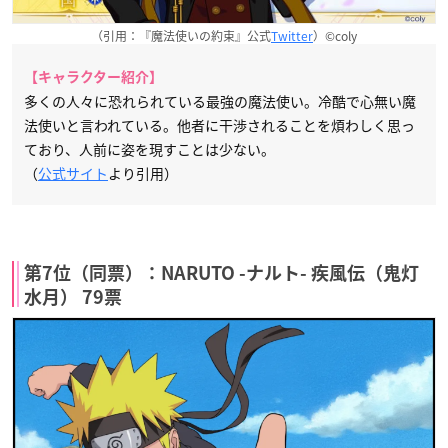
（引用：『魔法使いの約束』公式
Twitter
）©coly
【キャラクター紹介】
多くの人々に恐れられている最強の魔法使い。冷酷で心無い魔
法使いと言われている。他者に干渉されることを煩わしく思っ
ており、人前に姿を現すことは少ない。
（
公式サイト
より引用）
第7位（同票）：NARUTO -ナルト- 疾風伝（鬼灯
水月） 79票