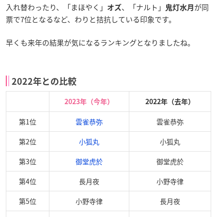
入れ替わったり、「まほやく」
、「ナルト」
が同
オズ
鬼灯水月
票で7位となるなど、わりと拮抗している印象です。
早くも来年の結果が気になるランキングとなりましたね。
2022年との比較
2023年（今年）
2022年（去年）
第1位
雲雀恭弥
雲雀恭弥
第2位
小狐丸
小狐丸
第3位
御堂虎於
御堂虎於
第4位
長月夜
小野寺律
第5位
小野寺律
長月夜