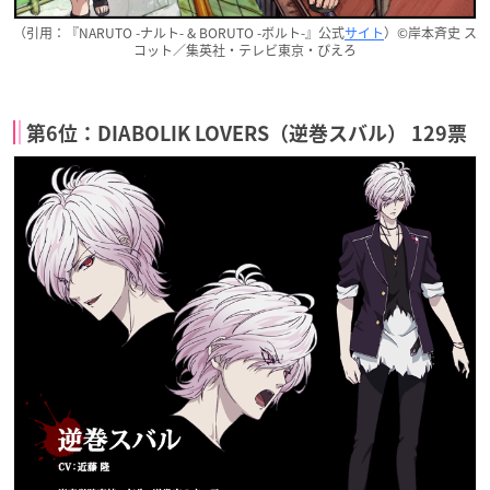
（引用：『NARUTO -ナルト- & BORUTO -ボルト-』公式
サイト
）©岸本斉史 ス
コット／集英社・テレビ東京・ぴえろ
第6位：DIABOLIK LOVERS（逆巻スバル） 129票