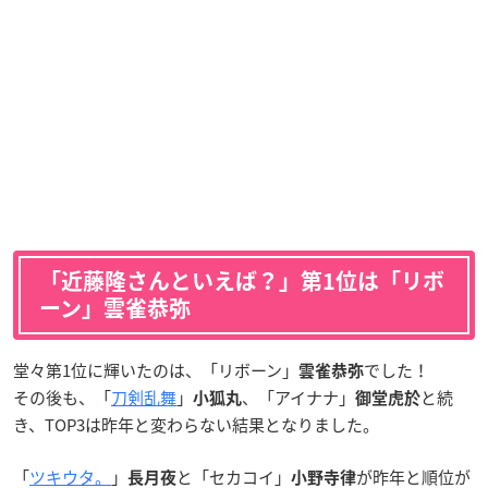
「近藤隆さんといえば？」第1位は「リボ
ーン」雲雀恭弥
堂々第1位に輝いたのは、「リボーン」
でした！
雲雀恭弥
その後も、「
刀剣乱舞
」
、「アイナナ」
と続
小狐丸
御堂虎於
き、TOP3は昨年と変わらない結果となりました。
「
ツキウタ。
」
と「セカコイ」
が昨年と順位が
長月夜
小野寺律