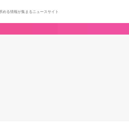
求める情報が集まるニュースサイト