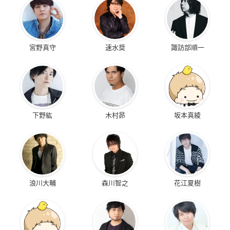
宮野真守
速水奨
諏訪部順一
下野紘
木村昴
坂本真綾
浪川大輔
森川智之
花江夏樹