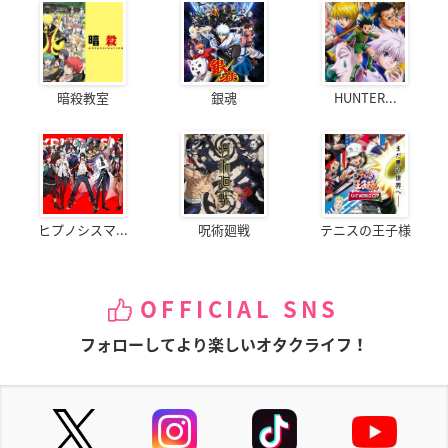
暗殺教室
銀魂
HUNTER...
ヒプノシスマ...
呪術廻戦
テニスの王子様
OFFICIAL SNS
フォローしてより楽しいオタクライフ！