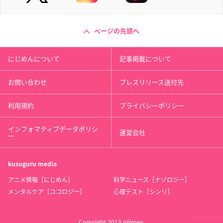
ページの先頭へ
にじめんについて
記事掲載について
お問い合わせ
プレスリリース送付先
利用規約
プライバシーポリシー
インフォマティブデータポリシ
運営会社
ー
kusuguru
media
アニメ情報［にじめん］
科学ニュース［ナゾロジー］
メンタルケア［ココロジー］
心理テスト［シンリ］
Copyright 2013 nijimen.