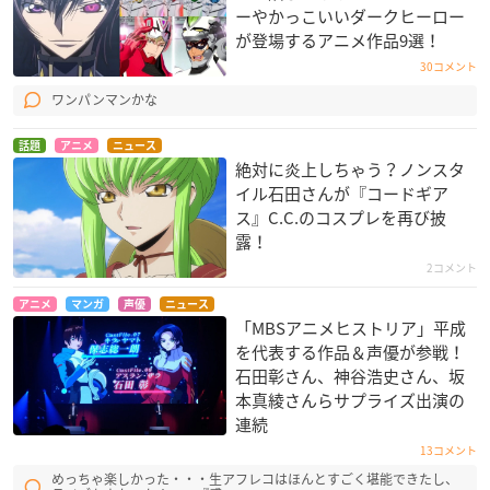
ーやかっこいいダークヒーロー
が登場するアニメ作品9選！
30コメント
ワンパンマンかな
話題
アニメ
ニュース
絶対に炎上しちゃう？ノンスタ
イル石田さんが『コードギア
ス』C.C.のコスプレを再び披
露！
2コメント
アニメ
マンガ
声優
ニュース
「MBSアニメヒストリア」平成
を代表する作品＆声優が参戦！
石田彰さん、神谷浩史さん、坂
本真綾さんらサプライズ出演の
連続
13コメント
めっちゃ楽しかった・・・生アフレコはほんとすごく堪能できたし、