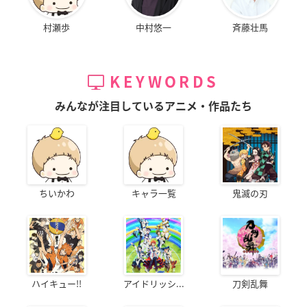
村瀬歩
中村悠一
斉藤壮馬
KEYWORDS
みんなが注目しているアニメ・作品たち
ちいかわ
キャラ一覧
鬼滅の刃
ハイキュー!!
アイドリッシ...
刀剣乱舞