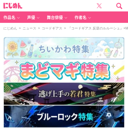
に
じ
め
ん
作品名
声優
舞台俳優
作者名
にじめん
>
ニュース
>
コードギアス
> 『コードギアス 反逆のルルーシュ』×