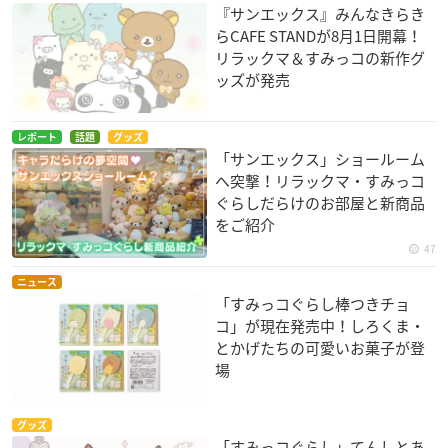
『サンエックス』みんなきらき
らCAFE STANDが8月1日開幕！
リラックマ＆すみっコの新作グ
ッズが発売
レポート
話題
グッズ
「サンエックス」ショールーム
へ突撃！リラックマ・すみっコ
ぐらしだらけのお部屋と新商品
をご紹介
47
ニュース
「すみっコぐらし棒つきチョ
コ」が現在発売中！しろくま・
とかげたちの可愛いお菓子が登
場
グッズ
「すみっコぐらし」てんしとあ