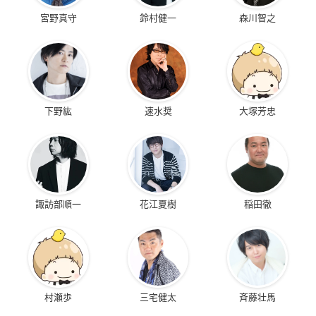
宮野真守
鈴村健一
森川智之
下野紘
速水奨
大塚芳忠
諏訪部順一
花江夏樹
稲田徹
村瀬歩
三宅健太
斉藤壮馬