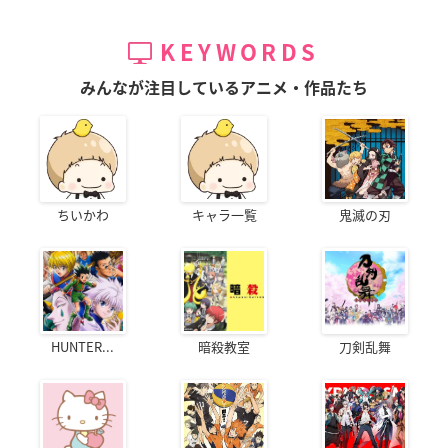
KEYWORDS
みんなが注目しているアニメ・作品たち
ちいかわ
キャラ一覧
鬼滅の刃
HUNTER...
暗殺教室
刀剣乱舞