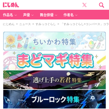
に
じ
め
ん
作品名
声優
舞台俳優
作者名
にじめん
>
ニュース
>
すみっコぐらし
> 「すみっコぐらし×コンバース」コ