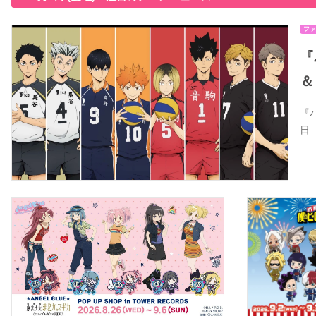
ファ
『
＆
『
日