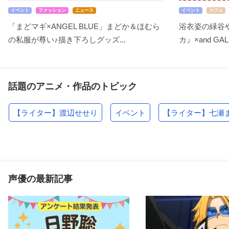
イベント
ファッション
ニュース
イベント
カフェ
「まどマギ×ANGEL BLUE」まどか＆ほむら
浴衣姿の緑谷
の私服が尊い♪描き下ろしグッズ...
カ』×and GA
話題のアニメ・作品のトピック
【ライター】渡辺せせり
イベント
【ライター】七瀬
声優の最新記事