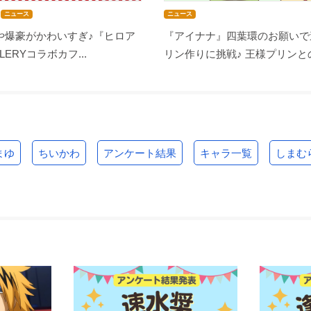
ニュース
ニュース
や爆豪がかわいすぎ♪『ヒロア
『アイナナ』四葉環のお願いで
LLERYコラボカフ...
リン作りに挑戦♪ 王様プリンとの
まゆ
ちいかわ
アンケート結果
キャラ一覧
しまむ