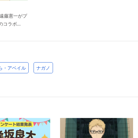
遠藤憲一がプ
コラボ...
ら・アベイル
ナガノ