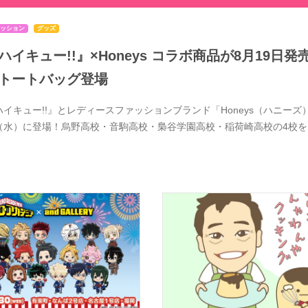
ッション
グッズ
ハイキュー!!』×Honeys コラボ商品が8月19
トートバッグ登場
ハイキュー!!』とレディースファッションブランド「Honeys（ハニーズ）
（水）に登場！烏野高校・音駒高校・梟谷学園高校・稲荷崎高校の4校