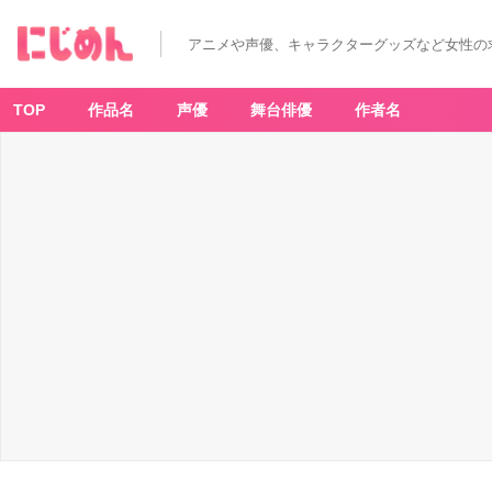
「す
み
っ
アニメや声優、キャラクターグッズなど女性の
コ
ぐ
ら
し
×
TOP
作品名
声優
舞台俳優
作者名
コ
ン
バ
ー
ス」
-
ア
ニ
メ
情
報
サ
イ
ト
に
じ
め
ん