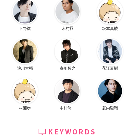
下野紘
木村昴
坂本真綾
浪川大輔
森川智之
花江夏樹
村瀬歩
中村悠一
武内駿輔
KEYWORDS