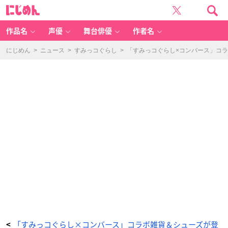
「す
に
み
じ
っ
め
コ
ん
ぐ
ら
作品名
声優
舞台俳優
作者名
し
×
コ
ン
にじめん
>
ニュース
>
すみっコぐらし
>
「すみっコぐらし×コンバース」コ
バ
ー
ス」
-
ア
ニ
メ
情
報
サ
イ
ト
に
じ
め
ん
「すみっコぐらし×コンバース」コラボ雑貨＆シューズが登
<