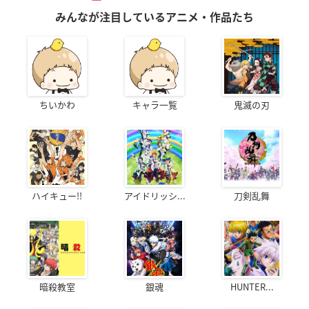
みんなが注目しているアニメ・作品たち
ちいかわ
キャラ一覧
鬼滅の刃
ハイキュー!!
アイドリッシ...
刀剣乱舞
暗殺教室
銀魂
HUNTER...