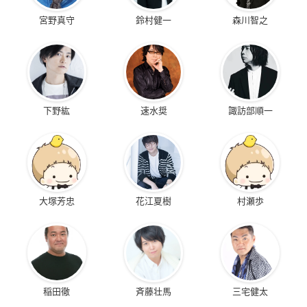
宮野真守
鈴村健一
森川智之
下野紘
速水奨
諏訪部順一
大塚芳忠
花江夏樹
村瀬歩
稲田徹
斉藤壮馬
三宅健太