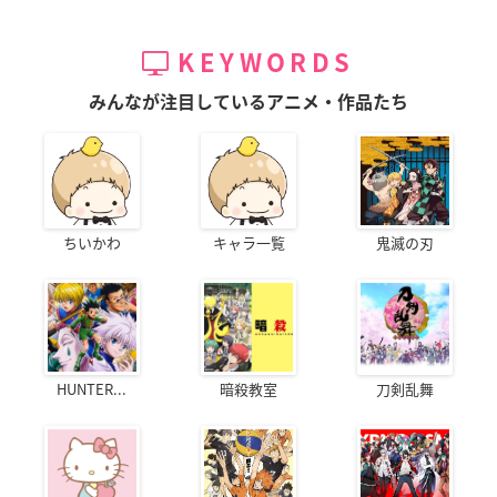
KEYWORDS
みんなが注目しているアニメ・作品たち
ちいかわ
キャラ一覧
鬼滅の刃
HUNTER...
暗殺教室
刀剣乱舞