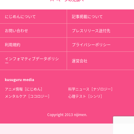
にじめんについて
記事掲載について
お問い合わせ
プレスリリース送付先
利用規約
プライバシーポリシー
インフォマティブデータポリシ
運営会社
ー
kusuguru
media
アニメ情報［にじめん］
科学ニュース［ナゾロジー］
メンタルケア［ココロジー］
心理テスト［シンリ］
Copyright 2013 nijimen.