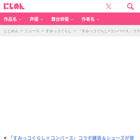
す
に
み
じ
っ
め
コ
ん
ぐ
ら
作品名
声優
舞台俳優
作者名
し
マ
ル
チ
にじめん
>
ニュース
>
すみっコぐらし
>
「すみっコぐらし×コンバース」コ
ケ
ー
ス
-
ア
ニ
メ
情
報
サ
イ
ト
に
じ
め
ん
「すみっコぐらし×コンバース」コラボ雑貨＆シューズが登
<