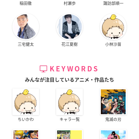
稲田徹
村瀬歩
諏訪部順一
三宅健太
花江夏樹
小林沙苗
KEYWORDS
みんなが注目しているアニメ・作品たち
ちいかわ
キャラ一覧
鬼滅の刃