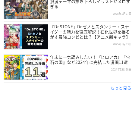
浪漫テーマの描き下ろしイラストがメロす
ぎる
2025年1月07日
『Dr.STONE』Dr.ゼノとスタンリー・スナ
イダーの魅力を徹底解説！石化世界を揺る
がす最強コンビとは？【アニメ新キャラ】
2025年1月03日
年末に一気読みしたい！『ヒロアカ』『宝
石の国』など2024年に完結した漫画11選
2024年12月28日
もっと見る