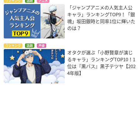
ランキング
話題
アニメ
「ジャンプアニメの人気主人公
キャラ」ランキングTOP9！「銀
魂」坂田銀時と同率1位に輝いた
のは？
ランキング
話題
声優
オタクが選ぶ「小野賢章が演じ
るキャラ」ランキングTOP10！1
位は『黒バス』黒子テツヤ【202
4年版】