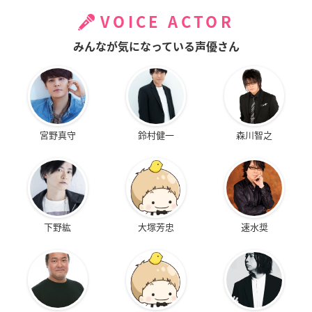
VOICE ACTOR
みんなが気になっている声優さん
宮野真守
鈴村健一
森川智之
下野紘
大塚芳忠
速水奨