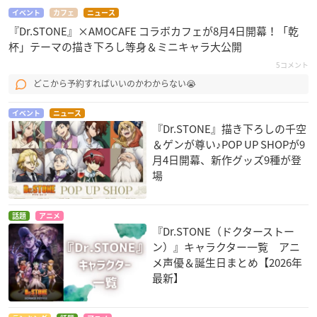
イベント
カフェ
ニュース
『Dr.STONE』×AMOCAFE コラボカフェが8月4日開幕！「乾
杯」テーマの描き下ろし等身＆ミニキャラ大公開
5コメント
どこから予約すればいいのかわからない😭
イベント
ニュース
『Dr.STONE』描き下ろしの千空
＆ゲンが尊い♪POP UP SHOPが9
月4日開幕、新作グッズ9種が登
場
話題
アニメ
『Dr.STONE（ドクターストー
ン）』キャラクター一覧 アニ
メ声優＆誕生日まとめ【2026年
最新】