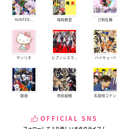
HUNTER...
暗殺教室
刀剣乱舞
サンリオ
ヒプノシスマ...
ハイキュー!!
銀魂
呪術廻戦
名探偵コナン
OFFICIAL SNS
フォローしてより楽しいオタクライフ！