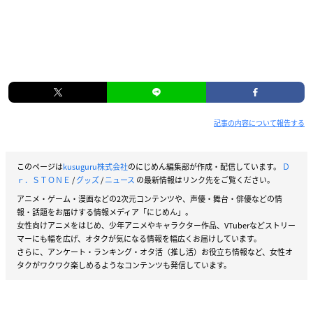
記事の内容について報告する
このページは
kusuguru株式会社
のにじめん編集部が作成・配信しています。
Ｄ
ｒ．ＳＴＯＮＥ
/
グッズ
/
ニュース
の最新情報はリンク先をご覧ください。
アニメ・ゲーム・漫画などの2次元コンテンツや、声優・舞台・俳優などの情
報・話題をお届けする情報メディア「にじめん」。
女性向けアニメをはじめ、少年アニメやキャラクター作品、VTuberなどストリー
マーにも幅を広げ、オタクが気になる情報を幅広くお届けしています。
さらに、アンケート・ランキング・オタ活（推し活）お役立ち情報など、女性オ
タクがワクワク楽しめるようなコンテンツも発信しています。