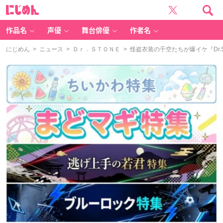
に
じ
め
ん
作品名
声優
舞台俳優
作者名
にじめん
>
ニュース
>
Ｄｒ．ＳＴＯＮＥ
> 怪盗衣装の千空たちが爆イケ『Dr