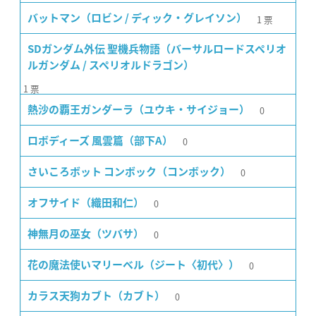
1
票
バットマン（ロビン / ディック・グレイソン）
SDガンダム外伝 聖機兵物語（バーサルロードスペリオ
ルガンダム / スペリオルドラゴン）
1
票
0
熱沙の覇王ガンダーラ（ユウキ・サイジョー）
0
ロボディーズ 風雲篇（部下A）
0
さいころボット コンボック（コンボック）
0
オフサイド（織田和仁）
0
神無月の巫女（ツバサ）
0
花の魔法使いマリーベル（ジート〈初代〉）
0
カラス天狗カブト（カブト）