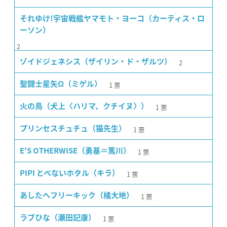
それゆけ!宇宙戦艦ヤマモト・ヨーコ（カーティス・ロ
ーソン）
2
2
ゾイドジェネシス（ザイリン・ド・ザルツ）
1
票
聖闘士星矢Ω（ミゲル）
1
票
火の鳥（犬上〈ハリマ、クチイヌ〉）
1
票
プリンセスチュチュ（猫先生）
1
票
E'S OTHERWISE（勇基＝篤川）
1
票
PIPI とべないホタル（キラ）
1
票
あしたへフリーキック（橘大地）
1
票
ラブひな（瀬田記康）