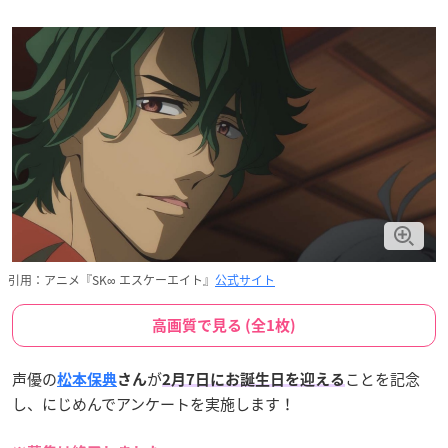
引用：アニメ『SK∞ エスケーエイト』
公式サイト
高画質で見る (全1枚)
声優の
が
ことを記念
松本保典
さん
2月7日にお誕生日を迎える
し、にじめんでアンケートを実施します！