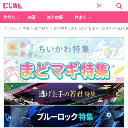
に
じ
め
ん
作品名
声優
舞台俳優
作者名
にじめん
>
声優
>
松本保典
> 松本保典が演じる好きなキャラ投票！やっぱり