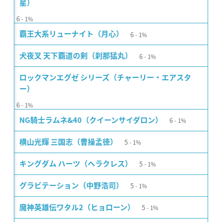
星）
6
1%
6
覇王大系リューナイト（月心）
1%
6
犬夜叉 天下覇道の剣（刹那猛丸）
1%
ロックマンエグゼ シリーズ（チャーリー・エアスタ
ー）
6
1%
6
NG騎士ラムネ&40（クイーンサイダロン）
1%
5
横山光輝 三国志（曹操孟徳）
1%
5
キングダム ハーツ（ヘラクレス）
1%
5
グラビテーション（中野浩司）
1%
5
魔神英雄伝ワタル2（ヒョローン）
1%