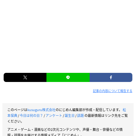
記事の内容について報告する
このページは
kusuguru株式会社
のにじめん編集部が作成・配信しています。
松
本保典
/
今日は何の日？
/
アンケート
/
誕生日
/
話題
の最新情報はリンク先をご覧
ください。
アニメ・ゲーム・漫画などの2次元コンテンツや、声優・舞台・俳優などの情
報・話題をお届けする情報メディア「にじめん」。