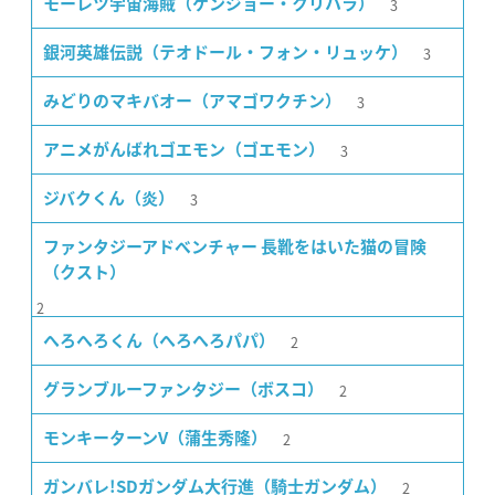
3
モーレツ宇宙海賊（ケンジョー・クリハラ）
3
銀河英雄伝説（テオドール・フォン・リュッケ）
3
みどりのマキバオー（アマゴワクチン）
3
アニメがんばれゴエモン（ゴエモン）
3
ジバクくん（炎）
ファンタジーアドベンチャー 長靴をはいた猫の冒険
（クスト）
2
2
へろへろくん（へろへろパパ）
2
グランブルーファンタジー（ボスコ）
2
モンキーターンV（蒲生秀隆）
2
ガンバレ!SDガンダム大行進（騎士ガンダム）