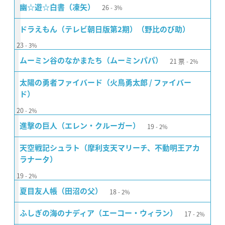
26
幽☆遊☆白書（凍矢）
3%
ドラえもん（テレビ朝日版第2期）（野比のび助）
23
3%
21
票
ムーミン谷のなかまたち（ムーミンパパ）
2%
太陽の勇者ファイバード（火鳥勇太郎 / ファイバー
ド）
20
2%
19
進撃の巨人（エレン・クルーガー）
2%
天空戦記シュラト（摩利支天マリーチ、不動明王アカ
ラナータ）
19
2%
18
夏目友人帳（田沼の父）
2%
17
ふしぎの海のナディア（エーコー・ウィラン）
2%