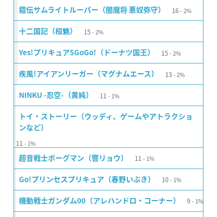
16
鎧伝サムライトルーパー（闇魔将 悪奴弥守）
2%
15
十二国記（桓魋）
2%
15
Yes!プリキュア5GoGo!（ドーナツ国王）
2%
13
疾風!アイアンリーガー（マグナムエース）
2%
11
NINKU -忍空-（黄純）
1%
トイ・ストーリー（ウッディ、ゲームやアトラクショ
ンなど）
11
1%
11
超音戦士ボーグマン（響リョウ）
1%
10
Go!プリンセスプリキュア（春野いぶき）
1%
9
機動戦士ガンダム00（アレハンドロ・コーナー）
1%