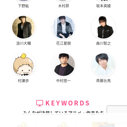
下野紘
木村昴
坂本真綾
浪川大輔
花江夏樹
森川智之
村瀬歩
中村悠一
斉藤壮馬
KEYWORDS
みんなが注目しているアニメ・作品たち