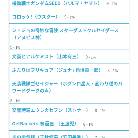
9
機動戦士ガンダムSEED（ハルマ・ヤマト）
1%
9
コロッケ!（ウスター）
1%
ジョジョの奇妙な冒険 スターダストクルセイダース
（アヌビス神）
9
1%
9
文豪とアルケミスト（山本有三）
1%
8
ふたりはプリキュア（ジュナ / 角澤竜一郎）
1%
天装戦隊ゴセイジャー（ホグンロ星人・変わり種のパ
ワードダークの声）
8
1%
8
交響詩篇エウレカセブン（ストナー）
1%
8
GetBackers-奪還屋-（王波児）
1%
7
炎の蜃気楼（千秋修平〈安田長秀〉）
1%