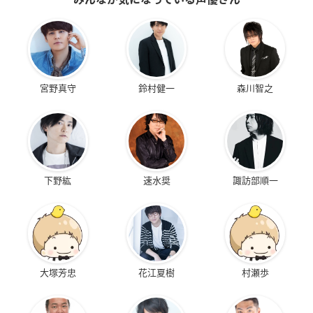
宮野真守
鈴村健一
森川智之
下野紘
速水奨
諏訪部順一
大塚芳忠
花江夏樹
村瀬歩