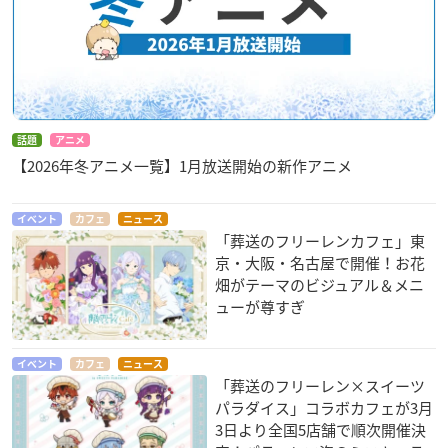
話題
アニメ
【2026年冬アニメ一覧】1月放送開始の新作アニメ
イベント
カフェ
ニュース
「葬送のフリーレンカフェ」東
京・大阪・名古屋で開催！お花
畑がテーマのビジュアル＆メニ
ューが尊すぎ
イベント
カフェ
ニュース
「葬送のフリーレン×スイーツ
パラダイス」コラボカフェが3月
3日より全国5店舗で順次開催決