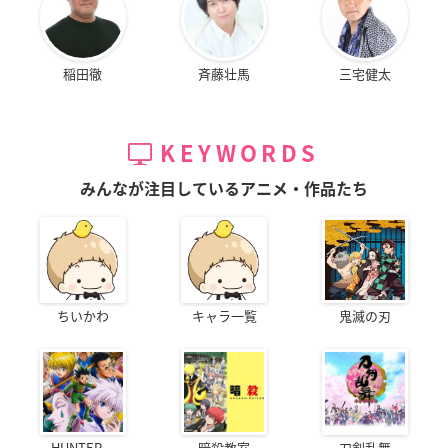
稲田徹
斉藤壮馬
三宅健太
KEYWORDS
みんなが注目しているアニメ・作品たち
ちいかわ
キャラ一覧
鬼滅の刃
HUNTER...
暗殺教室
刀剣乱舞