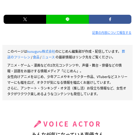
記事の内容について報告する
このページは
kusuguru株式会社
のにじめん編集部が作成・配信しています。
葬
送のフリーレン
/
食品
/
ニュース
の最新情報はリンク先をご覧ください。
アニメ・ゲーム・漫画などの2次元コンテンツや、声優・舞台・俳優などの情
報・話題をお届けする情報メディア「にじめん」。
女性向けアニメをはじめ、少年アニメやキャラクター作品、VTuberなどストリー
マーにも幅を広げ、オタクが気になる情報を幅広くお届けしています。
さらに、アンケート・ランキング・オタ活（推し活）お役立ち情報など、女性オ
タクがワクワク楽しめるようなコンテンツも発信しています。
VOICE ACTOR
みんなが気になっている声優さん