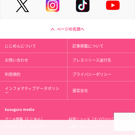
ページの先頭へ
にじめんについて
記事掲載について
お問い合わせ
プレスリリース送付先
利用規約
プライバシーポリシー
インフォマティブデータポリシ
運営会社
ー
kusuguru
media
アニメ情報［にじめん］
科学ニュース［ナゾロジー］
メンタルケア［ココロジー］
心理テスト［シンリ］