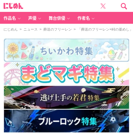
に
じ
め
ん
作品名
声優
舞台俳優
作者名
にじめん
>
ニュース
>
葬送のフリーレン
> 「葬送のフリーレン×峠の釜めし」