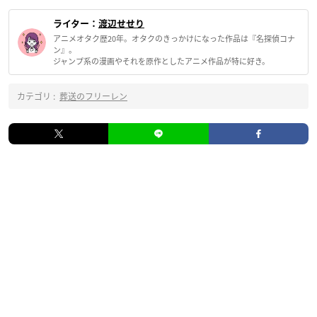
ライター：
渡辺せせり
アニメオタク歴20年。オタクのきっかけになった作品は『名探偵コナ
ン』。
ジャンプ系の漫画やそれを原作としたアニメ作品が特に好き。
カテゴリ :
葬送のフリーレン