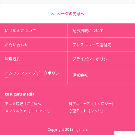
ページの先頭へ
にじめんについて
記事掲載について
お問い合わせ
プレスリリース送付先
利用規約
プライバシーポリシー
インフォマティブデータポリシ
運営会社
ー
kusuguru
media
アニメ情報［にじめん］
科学ニュース［ナゾロジー］
メンタルケア［ココロジー］
心理テスト［シンリ］
Copyright 2013 nijimen.