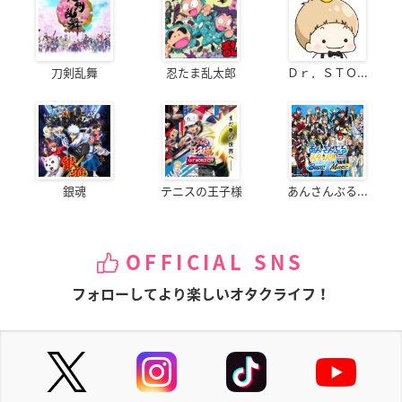
刀剣乱舞
忍たま乱太郎
Ｄｒ．ＳＴＯ...
銀魂
テニスの王子様
あんさんぶる...
OFFICIAL SNS
フォローしてより楽しいオタクライフ！