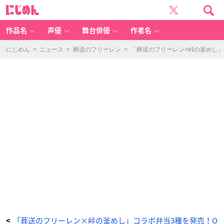
「葬
に
送
じ
の
め
フ
ん
リ
ー
作品名
声優
舞台俳優
作者名
レ
ン
×
峠
にじめん
>
ニュース
>
葬送のフリーレン
>
「葬送のフリーレン×峠の釜めし」
の
釜
め
し」
-
ア
ニ
メ
情
報
サ
イ
ト
に
じ
め
ん
「葬送のフリーレン×峠の釜めし」コラボ弁当3種を発売！O
<