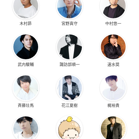
木村昴
宮野真守
中村悠一
武内駿輔
諏訪部順一
速水奨
斉藤壮馬
花江夏樹
梶裕貴