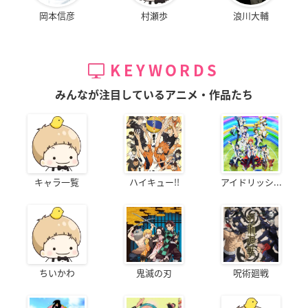
岡本信彦
村瀬歩
浪川大輔
KEYWORDS
みんなが注目しているアニメ・作品たち
キャラ一覧
ハイキュー!!
アイドリッシ...
ちいかわ
鬼滅の刃
呪術廻戦