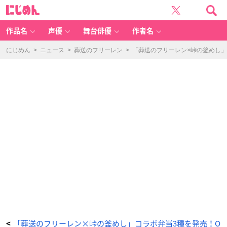
「葬
に
送
じ
の
め
フ
ん
リ
ー
作品名
声優
舞台俳優
作者名
レ
ン
×
峠
にじめん
>
ニュース
>
葬送のフリーレン
>
「葬送のフリーレン×峠の釜めし」
の
釜
め
し」
BI
G
キ
ャ
ラ
ス
タ
ン
デ
ィ
-
ア
ニ
メ
情
報
サ
イ
ト
に
じ
め
ん
「葬送のフリーレン×峠の釜めし」コラボ弁当3種を発売！O
<