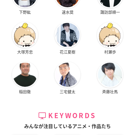
下野紘
速水奨
諏訪部順一
大塚芳忠
花江夏樹
村瀬歩
稲田徹
三宅健太
斉藤壮馬
KEYWORDS
みんなが注目しているアニメ・作品たち