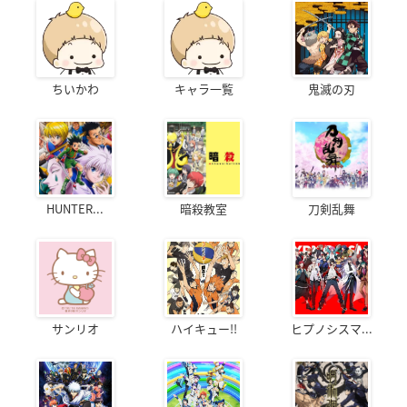
ちいかわ
キャラ一覧
鬼滅の刃
HUNTER...
暗殺教室
刀剣乱舞
サンリオ
ハイキュー!!
ヒプノシスマ...