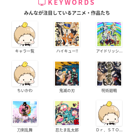
KEYWORDS
みんなが注目しているアニメ・作品たち
キャラ一覧
ハイキュー!!
アイドリッシ...
ちいかわ
鬼滅の刃
呪術廻戦
刀剣乱舞
忍たま乱太郎
Ｄｒ．ＳＴＯ...