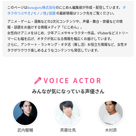
このページは
kusuguru株式会社
のにじめん編集部が作成・配信しています。
オ
タクのつぶやき
/
モノノ怪
/
話題
の最新情報はリンク先をご覧ください。
アニメ・ゲーム・漫画などの2次元コンテンツや、声優・舞台・俳優などの情
報・話題をお届けする情報メディア「にじめん」。
女性向けアニメをはじめ、少年アニメやキャラクター作品、VTuberなどストリー
マーにも幅を広げ、オタクが気になる情報を幅広くお届けしています。
さらに、アンケート・ランキング・オタ活（推し活）お役立ち情報など、女性オ
タクがワクワク楽しめるようなコンテンツも発信しています。
VOICE ACTOR
みんなが気になっている声優さん
武内駿輔
斉藤壮馬
木村昴