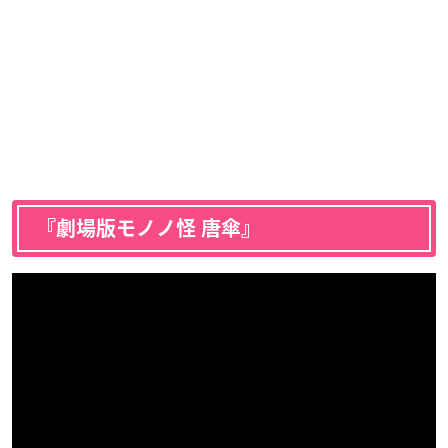
『劇場版モノノ怪 唐傘』