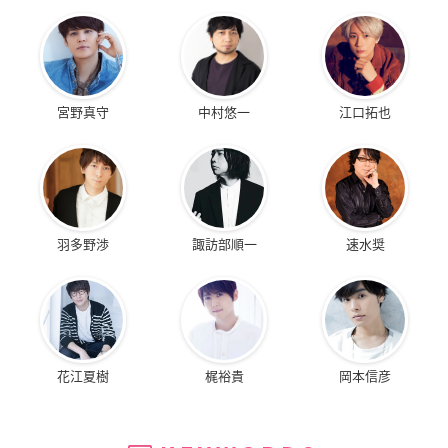
宮野真守
中村悠一
江口拓也
羽多野渉
諏訪部順一
速水奨
花江夏樹
梶裕貴
岡本信彦