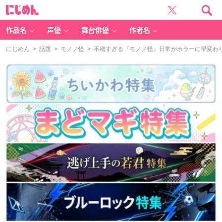
に
じ
め
ん
作品名
声優
舞台俳優
作者名
にじめん
>
話題
>
モノノ怪
> 不穏すぎる『モノノ怪』日常がホラーに早変わ