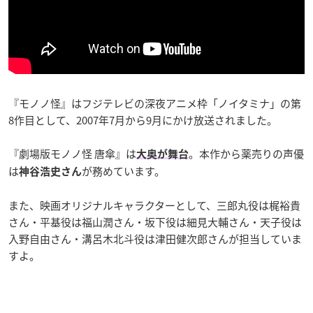
『モノノ怪』はフジテレビの深夜アニメ枠「ノイタミナ」の第
8作目として、2007年7月から9月にかけ放送されました。
『劇場版モノノ怪 唐傘』は
。本作から薬売りの声優
大奥が舞台
は
が務めています。
神谷浩史さん
また、映画オリジナルキャラクターとして、三郎丸役は梶裕貴
さん・平基役は福山潤さん・坂下役は細見大輔さん・天子役は
入野自由さん・溝呂木北斗役は津田健次郎さんが担当していま
すよ。