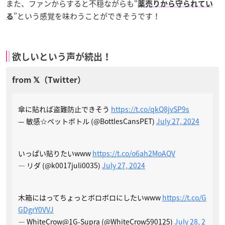
また、ファンからすると不穏ながらも“
薬売りから守られてい
”という感覚を味わうことができそうです！
る
欲しいという声が続出！
傘に貼れば盗難防止できそう
https://t.co/qkQ8jvSP9s
— 敏感☆ペットボトル (@BottlesCansPET)
July 27, 2024
いっぱい貼りたいwww
https://t.co/o6ah2MoAQV
— リダ (@k0017juli0035)
July 27, 2024
木箱にはってちょっとボロボロにしたいwww
https://t.co/G
GDgrY0VVJ
— WhiteCrow@1G-Supra (@WhiteCrow590125)
July 28, 2