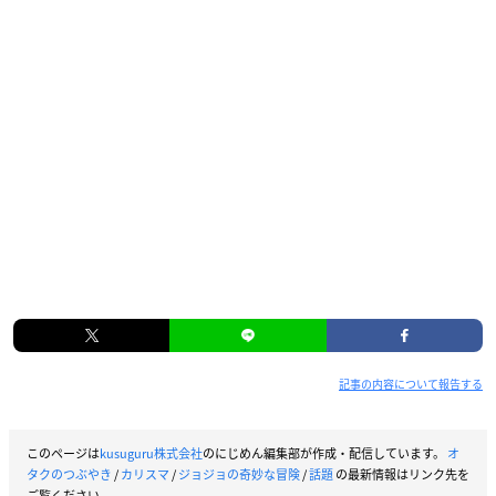
記事の内容について報告する
このページは
kusuguru株式会社
のにじめん編集部が作成・配信しています。
オ
タクのつぶやき
/
カリスマ
/
ジョジョの奇妙な冒険
/
話題
の最新情報はリンク先を
ご覧ください。