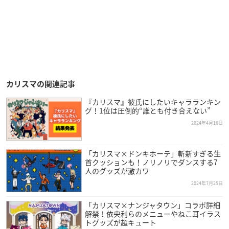
カリスマの関連記事
『カリスマ』彼氏にしたいキャラランキン
グ！1位は圧倒的“誰とも付き合えない”
2024年4月16日
「カリスマ×ドンキホーテ」斬新すぎる生
首クッションも！ノリノリでダンスする7
人のグッズが激カワ
2024年7月25日
「カリスマ×ナンジャタウン」コラボ詳細
解禁！依央利らのメニューやねこ耳イラス
トグッズが超キュート