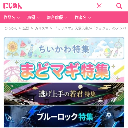
に
じ
め
ん
作品名
声優
舞台俳優
作者名
にじめん
>
話題
>
カリスマ
> 『カリスマ』天堂天彦が『ジョジョ』のメンバ