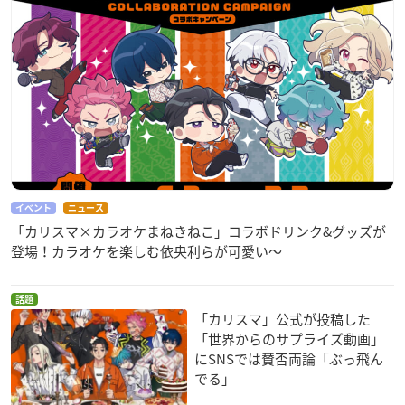
イベント
ニュース
「カリスマ×カラオケまねきねこ」コラボドリンク&グッズが
登場！カラオケを楽しむ依央利らが可愛い～
話題
「カリスマ」公式が投稿した
「世界からのサプライズ動画」
にSNSでは賛否両論「ぶっ飛ん
でる」