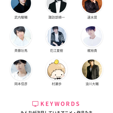
武内駿輔
諏訪部順一
速水奨
斉藤壮馬
花江夏樹
梶裕貴
岡本信彦
村瀬歩
浪川大輔
KEYWORDS
みんなが注目しているアニメ・作品たち