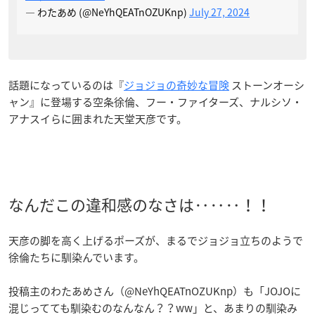
— わたあめ (@NeYhQEATnOZUKnp)
July 27, 2024
話題になっているのは『
ジョジョの奇妙な冒険
ストーンオーシ
ャン』に登場する空条徐倫、フー・ファイターズ、ナルシソ・
アナスイらに囲まれた天堂天彦です。
なんだこの違和感のなさは‥‥‥！！
天彦の脚を高く上げるポーズが、まるでジョジョ立ちのようで
徐倫たちに馴染んでいます。
投稿主のわたあめさん（@NeYhQEATnOZUKnp）も「JOJOに
混じってても馴染むのなんなん？？ww」と、あまりの馴染み