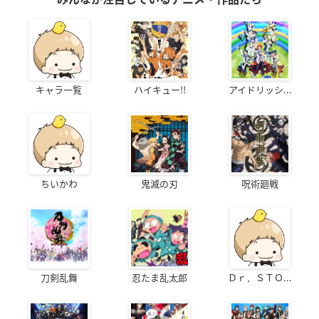
キャラ一覧
ハイキュー!!
アイドリッシ...
ちいかわ
鬼滅の刃
呪術廻戦
刀剣乱舞
忍たま乱太郎
Ｄｒ．ＳＴＯ...