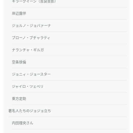
キラークイーン（吉良吉影）
岸辺露伴
ジョルノ・ジョバァーナ
ブローノ・ブチャラティ
ナランチャ・ギルガ
空条徐倫
ジョニィ・ジョースター
ジャイロ・ツェペリ
東方定助
著名人たちのジョジョ立ち
内田理央さん