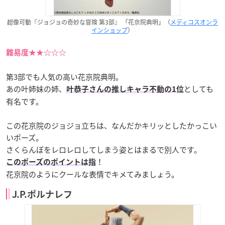
超像可動『ジョジョの奇妙な冒険 第3部』 「花京院典明」（
メディコスオンラ
インショップ
）
難易度★★☆☆☆
第3部でも人気の高い花京院典明。
あの叶姉妹の姉、
としても
叶恭子さんの推しキャラ不動の1位
有名です。
この花京院のジョジョ立ちは、なんだかキリッとしたかっこい
いポーズ。
さくらんぼをレロレロしてしまう姿とはまるで別人です。
！
このポーズのポイントは指
花京院のようにクールな表情でキメてみましょう。
J.P.ポルナレフ