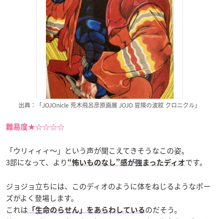
出典：「JOJOnicle 荒木飛呂彦原画展 JOJO 冒険の波紋 クロニクル」
難易度★☆☆☆☆
「ウリィィィ〜」という声が聞こえてきそうなこの姿。
3部になって、より
です。
“怖いものなし”感が強まったディオ
ジョジョ立ちには、このディオのように体をねじるようなポー
ズがよく登場します。
これは
のだそう。
「生命のらせん」をあらわしている