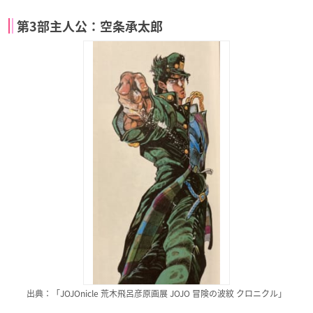
第3部主人公：空条承太郎
出典：「JOJOnicle 荒木飛呂彦原画展 JOJO 冒険の波紋 クロニクル」