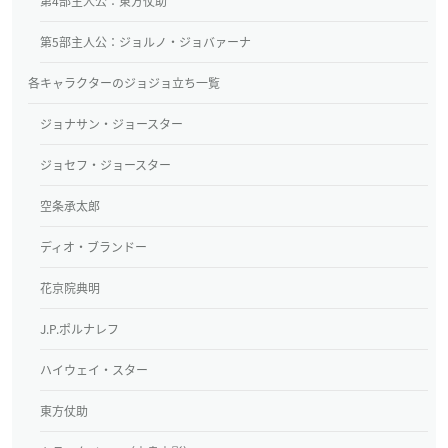
第4部主人公：東方仗助
第5部主人公：ジョルノ・ジョバァーナ
各キャラクターのジョジョ立ち一覧
ジョナサン・ジョースター
ジョセフ・ジョースター
空条承太郎
ディオ・ブランドー
花京院典明
J.P.ポルナレフ
ハイウェイ・スター
東方仗助