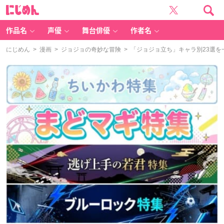
に
じ
め
ん
作品名
声優
舞台俳優
作者名
にじめん
>
漫画
>
ジョジョの奇妙な冒険
> 「ジョジョ立ち」キャラ別23選