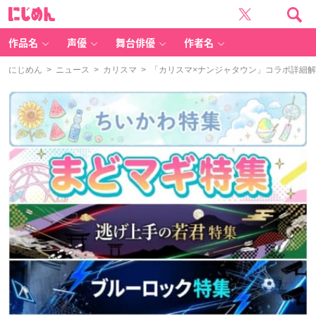
に
じ
め
ん
作品名
声優
舞台俳優
作者名
にじめん
>
ニュース
>
カリスマ
> 「カリスマ×ナンジャタウン」コラボ詳細