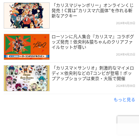
「カリスマジャンボリー」オンラインくじ
発売！C賞は“カリスマ六面体”を作れる斬
新なアクキー
2024年4月29日
ローソンに凡人集合『カリスマ』コラボグ
ッズ発売！依央利&猿ちゃんのクリアファ
イルセットが尊い
2024年4月25日
「カリスマ×サンリオ」刺激的なマイメロ
ディ×依央利などの7コンビが登場！ポッ
プアップショップは東京・大阪で開催
2024年5月09日
もっと見る